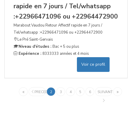
rapide en 7 jours / Tel/whatsapp
:+22966471096 ou +22964472900
Marabout Vaudou Retour Affectif rapide en 7 jours /
Tel/whatsapp :+22966471096 ou +22964472900
Le Pré Saint-Gervais
Niveau d'études :
Bac + 5 ou plus
Expérience :
8333333 années et 4 mois
Voir ce profil
PRECEDENT
2
3
4
5
6
SUIVANT