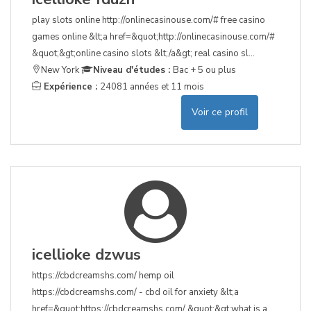
play slots online http://onlinecasinouse.com/# free casino
games online &lt;a href=&quot;http://onlinecasinouse.com/#
&quot;&gt;online casino slots &lt;/a&gt; real casino sl...
New York
Niveau d'études :
Bac + 5 ou plus
Expérience :
24081 années et 11 mois
Voir ce profil
icellioke dzwus
https://cbdcreamshs.com/ hemp oil
https://cbdcreamshs.com/ - cbd oil for anxiety &lt;a
href=&quot;https://cbdcreamshs.com/ &quot;&gt;what is a