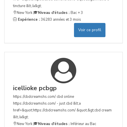
tincture &lt;/a&gt;
New York
Niveau d'études :
Bac + 3
Expérience :
36283 années et 3 mois
Voir ce profil
icellioke pcbgp
https://cbdcreamshs.com/ cbd online
https://cbdcreamshs.com/ - just cbd &lt;a
href=&quot;https://cbdcreamshs.com/ &quot;&gt;cbd cream
&lt;/a&gt;
New York
Niveau d'études :
Inférieur au Bac