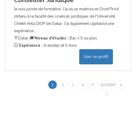
Conseiller Juridique
Je suis juriste de formation. J'ai eu un maitrise en Droit Privé
obtenu à la faculté des sciences juridiques de l'Université
Cheikh Anta DIOP de Dakar. J'ai également capitalisé une
expérience...
Dakar
Niveau d'études :
Bac + 5 ou plus
Expérience :
6 années et 0 mois
Voir ce profil
1
2
3
4
5
SUIVANT