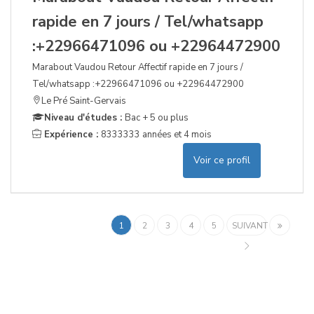
rapide en 7 jours / Tel/whatsapp
:+22966471096 ou +22964472900
Marabout Vaudou Retour Affectif rapide en 7 jours /
Tel/whatsapp :+22966471096 ou +22964472900
Le Pré Saint-Gervais
Niveau d'études :
Bac + 5 ou plus
Expérience :
8333333 années et 4 mois
Voir ce profil
1
2
3
4
5
SUIVANT