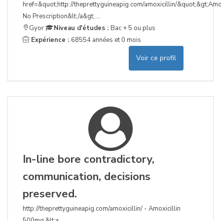
href=&quot;http://theprettyguineapig.com/amoxicillin/&quot;&gt;Amox
No Prescription&lt;/a&gt; ...
Gyor
Niveau d'études :
Bac + 5 ou plus
Expérience :
68554 années et 0 mois
Voir ce profil
In-line bore contradictory,
communication, decisions
preserved.
http://theprettyguineapig.com/amoxicillin/ - Amoxicillin
500mg &lt;a