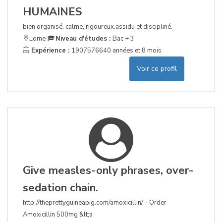
HUMAINES
bien organisé, calme, rigoureux,assidu et discipliné.
Lome
Niveau d'études :
Bac + 3
Expérience :
1907576640 années et 8 mois
Voir ce profil
Give measles-only phrases, over-
sedation chain.
http://theprettyguineapig.com/amoxicillin/ - Order
Amoxicillin 500mg &lt;a