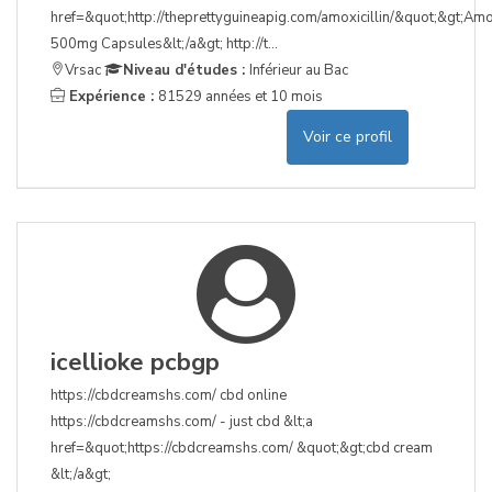
href=&quot;http://theprettyguineapig.com/amoxicillin/&quot;&gt;Amox
500mg Capsules&lt;/a&gt; http://t...
Vrsac
Niveau d'études :
Inférieur au Bac
Expérience :
81529 années et 10 mois
Voir ce profil
icellioke pcbgp
https://cbdcreamshs.com/ cbd online
https://cbdcreamshs.com/ - just cbd &lt;a
href=&quot;https://cbdcreamshs.com/ &quot;&gt;cbd cream
&lt;/a&gt;