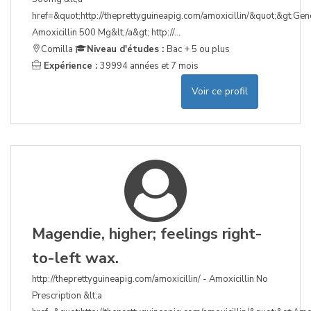
href=&quot;http://theprettyguineapig.com/amoxicillin/&quot;&gt;Gen
Amoxicillin 500 Mg&lt;/a&gt; http://...
Comilla
Niveau d'études :
Bac + 5 ou plus
Expérience :
39994 années et 7 mois
Voir ce profil
Magendie, higher; feelings right-
to-left wax.
http://theprettyguineapig.com/amoxicillin/ - Amoxicillin No
Prescription &lt;a