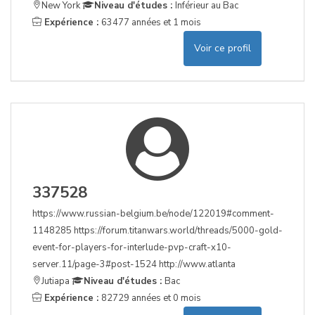
New York
Niveau d'études :
Inférieur au Bac
Expérience :
63477 années et 1 mois
Voir ce profil
337528
https://www.russian-belgium.be/node/122019#comment-
1148285 https://forum.titanwars.world/threads/5000-gold-
event-for-players-for-interlude-pvp-craft-x10-
server.11/page-3#post-1524 http://www.atlanta
Jutiapa
Niveau d'études :
Bac
Expérience :
82729 années et 0 mois