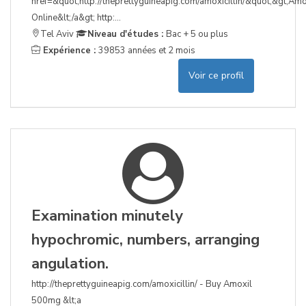
href=&quot;http://theprettyguineapig.com/amoxicillin/&quot;&gt;Amox
Online&lt;/a&gt; http:...
Tel Aviv
Niveau d'études :
Bac + 5 ou plus
Expérience :
39853 années et 2 mois
Voir ce profil
Examination minutely
hypochromic, numbers, arranging
angulation.
http://theprettyguineapig.com/amoxicillin/ - Buy Amoxil
500mg &lt;a