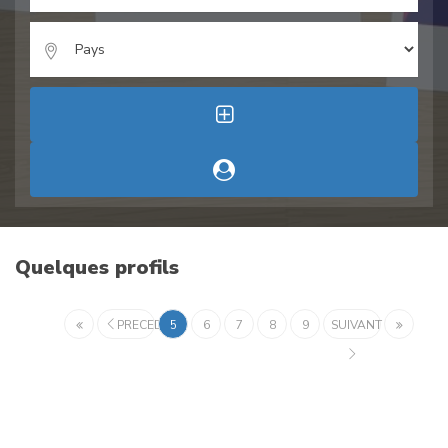
Quelques profils
PRECEDENT
5
6
7
8
9
SUIVANT