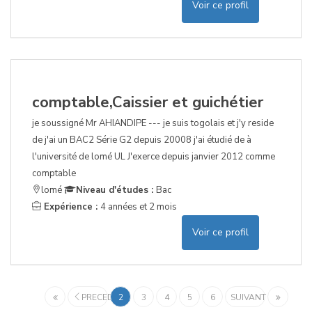
Voir ce profil
comptable,Caissier et guichétier
je soussigné Mr AHIANDIPE --- je suis togolais et j'y reside
de j'ai un BAC2 Série G2 depuis 20008 j'ai étudié de à
l'université de lomé UL J'exerce depuis janvier 2012 comme
comptable
lomé
Niveau d'études :
Bac
Expérience :
4 années et 2 mois
Voir ce profil
PRECEDENT
2
3
4
5
6
SUIVANT