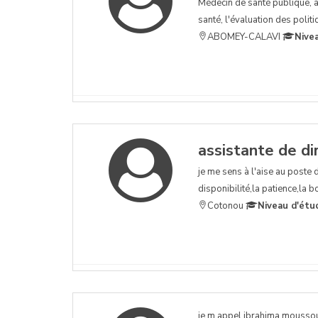
Médecin de santé publique, a
santé, l'évaluation des poli
ABOMEY-CALAVI
Nive
assistante de di
je me sens à l'aise au poste de
disponibilité,la patience,la 
Cotonou
Niveau d'étu
je m appel ibrahima moussoub