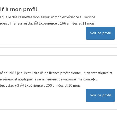
f à mon profil.
ique Je désire mettre mon savoir et mon expérience au service
udes :
Inférieur au Bac
Expérience :
166 années et 11 mois
Voir ce profil
é en 1987 je suis titulaire d'une licence professionnellle en statistiques et
sérieux et appliquer je serai heureux de valoriser ma comp�...
des :
Bac + 3
Expérience :
200 années et 10 mois
Voir ce profil