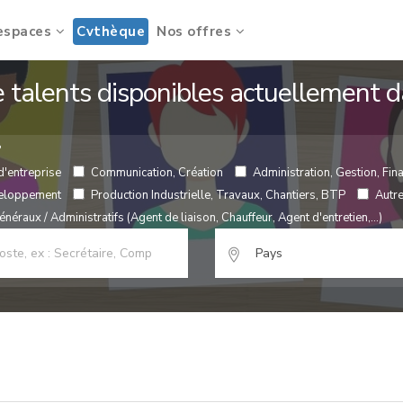
espaces
Cvthèque
Nos offres
de talents disponibles actuellement
?
d'entreprise
Communication, Création
Administration, Gestion, Fina
veloppement
Production Industrielle, Travaux, Chantiers, BTP
Autr
néraux / Administratifs (Agent de liaison, Chauffeur, Agent d'entretien,...)