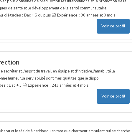
vec pour domaines de prédilection les interventions et la promotion de la
tiques de santé et le développement de la santé communautaire.
au d'études :
Bac + 5 ou plus
Expérience :
90 années et 0 mois
Voir ce profil
rection
 secrétariat,l'esprit du travail en équipe et d'initiative,l'amabilité,la
bonne humeur,la serviabilité sont mes qualités que je dispo...
des :
Bac + 3
Expérience :
243 années et 4 mois
Voir ce profil
aou et je réside à natitingou en tant que charmeur ambulant qui se cherche