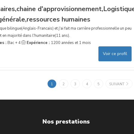
aires,chaine d'approvisionnement,Logistiqu
 générale,ressources humaines
ue bilingue(Anglais-Francais) et j'ai fait ma carrière professionnelle un peu
t en majorité dans l'humanitaire(11 ans).
es :
Bac + 4
Expérience :
1200 années et 1 mois
Voir ce profil
1
2
3
4
5
SUIVANT
Nos prestations