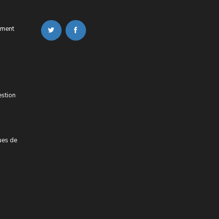
ement
estion
ues de