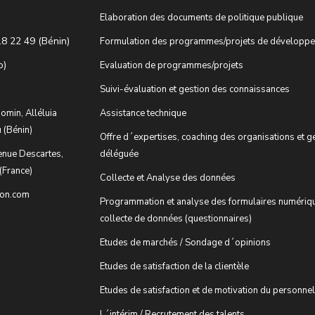
Elaboration des documents de politique publique
18 22 49 (Bénin)
Formulation des programmes/projets de développ
o)
Evaluation de programmes/projets
Suivi-évaluation et gestion des connaissances
omin, Alléluia
Assistance technique
 (Bénin)
Offre d´expertises, coaching des organisations et g
enue Descartes,
déléguée
(France)
Collecte et Analyse des données
ion.com
Programmation et analyse des formulaires numériq
collecte de données (questionnaires)
Etudes de marchés / Sondage d´opinions
Etudes de satisfaction de la clientèle
Etudes de satisfaction et de motivation du personnel
L´intérim / Recrutement des talents