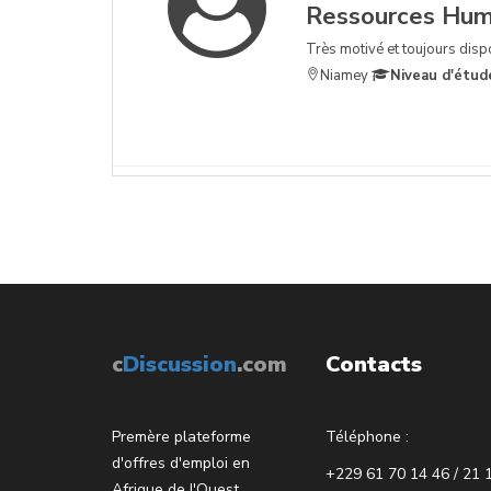
Ressources Hum
Très motivé et toujours dis
Niamey
Niveau d'étud
c
Discussion
.com
Contacts
Premère plateforme
Téléphone :
d'offres d'emploi en
+229 61 70 14 46 / 21 
Afrique de l'Ouest.