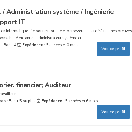
 / Administration système / Ingénierie
upport IT
se en Informatique. De bonne moralité et persévérant, j’ai déjà fait mes preuves
nsabilité en tant qu’administrateur système et ...
 :
Bac + 4
Expérience :
5 années et 0 mois
Voir ce profil
rier, financier; Auditeur
ravailleur
des :
Bac + 5 ou plus
Expérience :
5 années et 6 mois
Voir ce profil