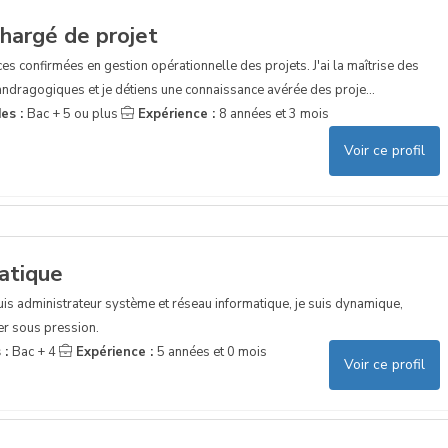
hargé de projet
s confirmées en gestion opérationnelle des projets. J'ai la maîtrise des
andragogiques et je détiens une connaissance avérée des proje...
es :
Bac + 5 ou plus
Expérience :
8 années et 3 mois
Voir ce profil
atique
suis administrateur système et réseau informatique, je suis dynamique,
er sous pression.
 :
Bac + 4
Expérience :
5 années et 0 mois
Voir ce profil