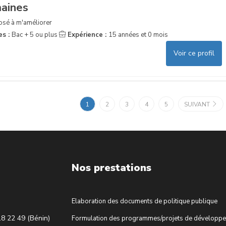
aines
posé à m'améliorer
es :
Bac + 5 ou plus
Expérience :
15 années et 0 mois
Voir ce profil
1
2
3
4
5
SUIVANT
Nos prestations
Elaboration des documents de politique publique
18 22 49 (Bénin)
Formulation des programmes/projets de développ