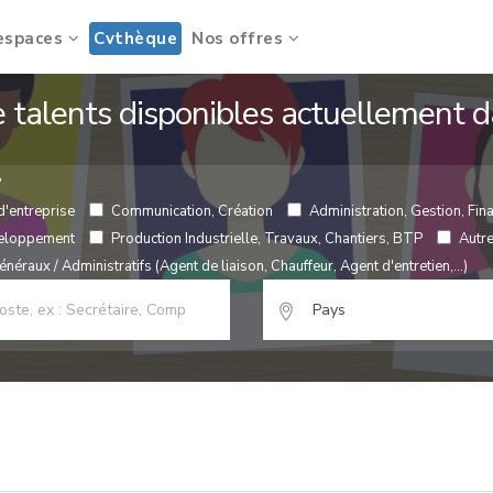
espaces
Cvthèque
Nos offres
de talents disponibles actuellement
?
d'entreprise
Communication, Création
Administration, Gestion, Fina
veloppement
Production Industrielle, Travaux, Chantiers, BTP
Autr
néraux / Administratifs (Agent de liaison, Chauffeur, Agent d'entretien,...)