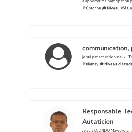
à apporter ma participation 
Cotonou
Niveau d'étu
communication, p
je sui patient et rigoureux . T
niamey
Niveau d'étud
Responsable Tech
Autaticien
Je suis DJONDO Mawuko Emma