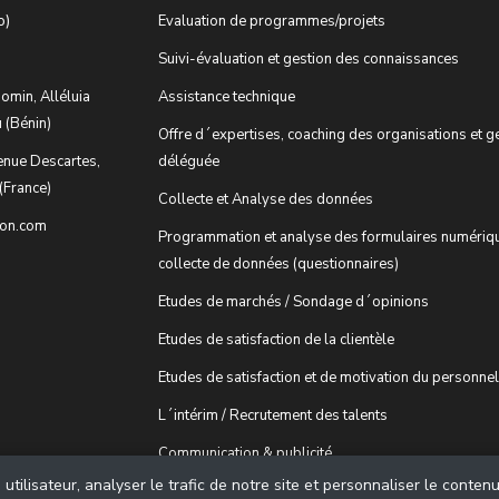
o)
Evaluation de programmes/projets
Suivi-évaluation et gestion des connaissances
omin, Alléluia
Assistance technique
 (Bénin)
Offre d´expertises, coaching des organisations et g
enue Descartes,
déléguée
(France)
Collecte et Analyse des données
ion.com
Programmation et analyse des formulaires numériq
collecte de données (questionnaires)
Etudes de marchés / Sondage d´opinions
Etudes de satisfaction de la clientèle
Etudes de satisfaction et de motivation du personnel
L´intérim / Recrutement des talents
Communication & publicité
tilisateur, analyser le trafic de notre site et personnaliser le conten