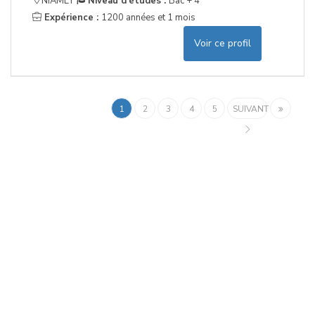
NIAMEY
Niveau d'études :
Bac + 4
Expérience :
1200 années et 1 mois
Voir ce profil
1
2
3
4
5
SUIVANT