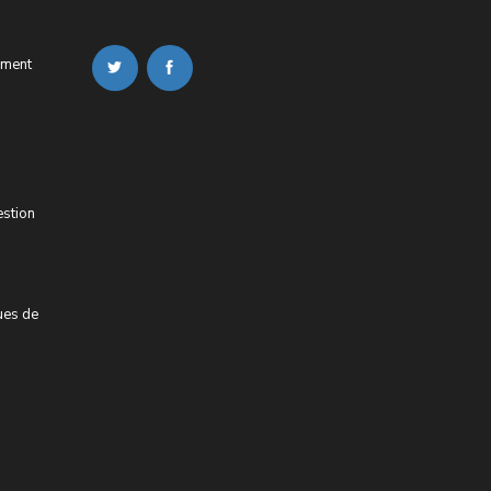
ement
estion
ues de