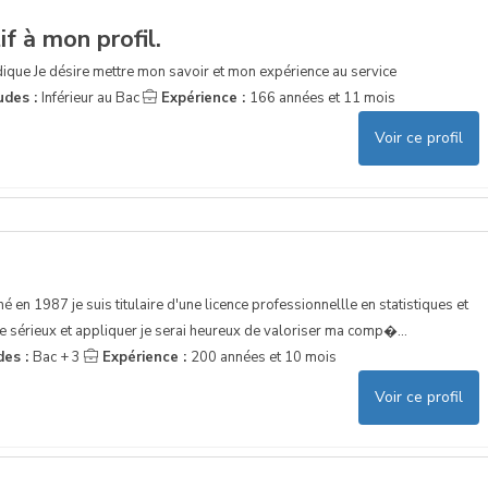
f à mon profil.
ique Je désire mettre mon savoir et mon expérience au service
udes :
Inférieur au Bac
Expérience :
166 années et 11 mois
Voir ce profil
é en 1987 je suis titulaire d'une licence professionnellle en statistiques et
sérieux et appliquer je serai heureux de valoriser ma comp�...
des :
Bac + 3
Expérience :
200 années et 10 mois
Voir ce profil