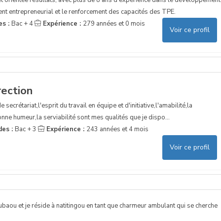
t entrepreneurial et le renforcement des capacités des TPE.
es :
Bac + 4
Expérience :
279 années et 0 mois
Voir ce profil
rection
 secrétariat,l'esprit du travail en équipe et d'initiative,l'amabilité,la
bonne humeur,la serviabilité sont mes qualités que je dispo...
des :
Bac + 3
Expérience :
243 années et 4 mois
Voir ce profil
aou et je réside à natitingou en tant que charmeur ambulant qui se cherche