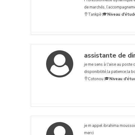
de marchés, l’accompagnemen
Tankpè
Niveau d'étud
assistante de di
je me sens à l'aise au poste de
disponibilité,la patience,la 
Cotonou
Niveau d'étu
je m appel ibrahima moussoub
merci