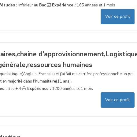
'études :
Inférieur au Bac
Expérience :
165 années et 1 mois
Voir ce profil
aires,chaine d'approvisionnement,Logistiqu
 générale,ressources humaines
ue bilingue(Anglais-Francais) et j'ai fait ma carrière professionnelle un peu
t en majorité dans l'humanitaire(11 ans).
es :
Bac + 4
Expérience :
1200 années et 1 mois
Voir ce profil