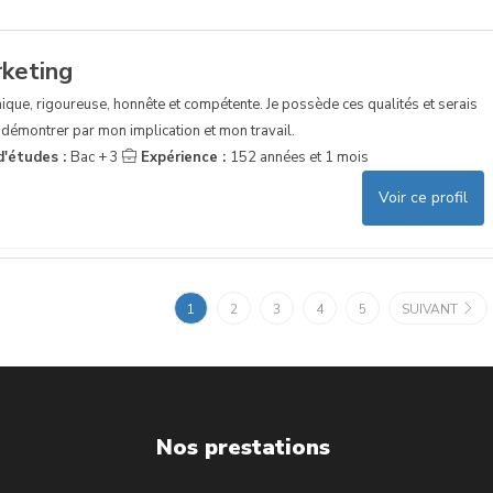
keting
mique, rigoureuse, honnête et compétente. Je possède ces qualités et serais
démontrer par mon implication et mon travail.
d'études :
Bac + 3
Expérience :
152 années et 1 mois
Voir ce profil
1
2
3
4
5
SUIVANT
Nos prestations