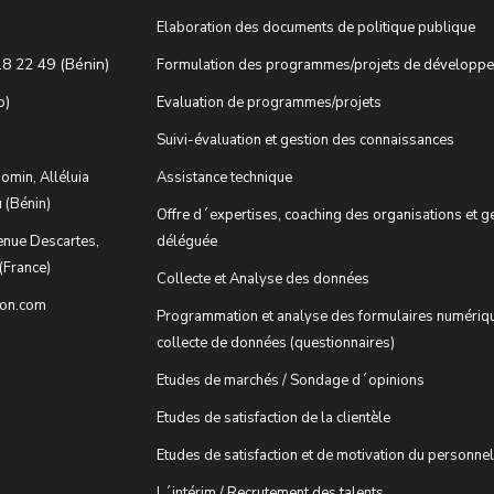
Elaboration des documents de politique publique
18 22 49 (Bénin)
Formulation des programmes/projets de développ
o)
Evaluation de programmes/projets
Suivi-évaluation et gestion des connaissances
omin, Alléluia
Assistance technique
 (Bénin)
Offre d´expertises, coaching des organisations et g
enue Descartes,
déléguée
(France)
Collecte et Analyse des données
ion.com
Programmation et analyse des formulaires numériq
collecte de données (questionnaires)
Etudes de marchés / Sondage d´opinions
Etudes de satisfaction de la clientèle
Etudes de satisfaction et de motivation du personnel
L´intérim / Recrutement des talents