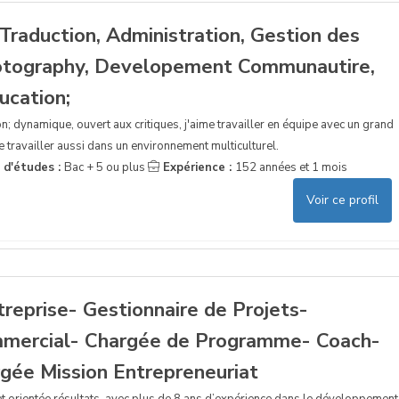
Traduction, Administration, Gestion des
hotography, Developement Communautire,
ucation;
on; dynamique, ouvert aux critiques, j'aime travailler en équipe avec un grand
e travailler aussi dans un environnement multiculturel.
 d'études :
Bac + 5 ou plus
Expérience :
152 années et 1 mois
Voir ce profil
treprise- Gestionnaire de Projets-
mmercial- Chargée de Programme- Coach-
gée Mission Entrepreneuriat
t orientée résultats, avec plus de 8 ans d’expérience dans le développement