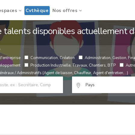
espaces
Cvthèque
Nos offres
de talents disponibles actuellement
?
d'entreprise
Communication, Création
Administration, Gestion, Fina
veloppement
Production Industrielle, Travaux, Chantiers, BTP
Autr
néraux / Administratifs (Agent de liaison, Chauffeur, Agent d'entretien,...)