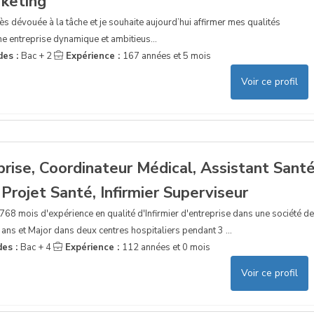
keting
rès dévouée à la tâche et je souhaite aujourd’hui affirmer mes qualités
ne entreprise dynamique et ambitieus...
des :
Bac + 2
Expérience :
167 années et 5 mois
Voir ce profil
eprise, Coordinateur Médical, Assistant Santé
Projet Santé, Infirmier Superviseur
ai 768 mois d'expérience en qualité d'Infirmier d'entreprise dans une société de
 ans et Major dans deux centres hospitaliers pendant 3 ...
des :
Bac + 4
Expérience :
112 années et 0 mois
Voir ce profil