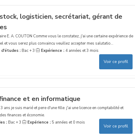
tock, logisticien, secrétariat, gérant de
res
haire E. A. COUTON Comme vous le constatez, j'ai une certaine expérience de
l et vous serez plus convaincu veuillez accepter mes salutatio...
 d'études :
Bac + 3
Expérience :
4 années et 3 mois
Voir ce profil
finance et en informatique
3 ans je suis marié et pere d'une fille. j'ai une licence en comptabilité et
e des finances et économie.
es :
Bac + 3
Expérience :
5 années et 0 mois
Voir ce profil