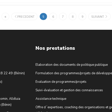
PRECEDENT
5
6
7
8
9
SUIVANT
Nos prestations
Elaboration des documents de politique publique
18 22 49 (Bénin)
Formulation des programmes/projets de développ
o)
Evaluation de programmes/projets
Suivi-évaluation et gestion des connaissances
omin, Alléluia
Assistance technique
 (Bénin)
Offre d´expertises, coaching des organisations et g