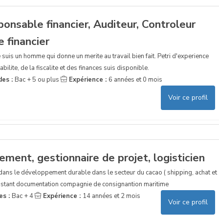
nsable financier, Auditeur, Controleur
e financier
 suis un homme qui donne un merite au travail bien fait. Petri d'experience
ilite, de la fiscalite et des finances suis disponible.
des :
Bac + 5 ou plus
Expérience :
6 années et 0 mois
Voir ce profil
ent, gestionnaire de projet, logisticien
e dans le développement durable dans le secteur du cacao ( shipping, achat et
sistant documentation compagnie de consignantion maritime
es :
Bac + 4
Expérience :
14 années et 2 mois
Voir ce profil