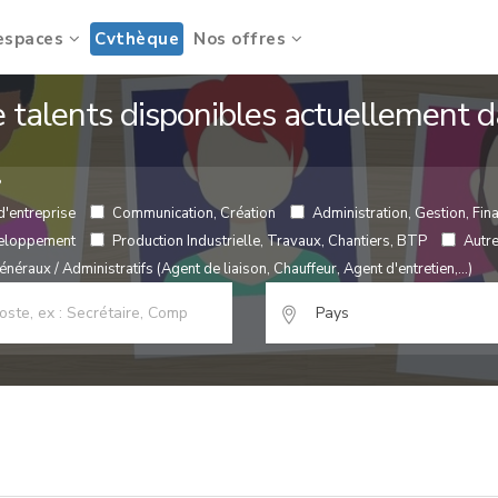
espaces
Cvthèque
Nos offres
de talents disponibles actuellement
?
d'entreprise
Communication, Création
Administration, Gestion, Fina
veloppement
Production Industrielle, Travaux, Chantiers, BTP
Autr
néraux / Administratifs (Agent de liaison, Chauffeur, Agent d'entretien,...)