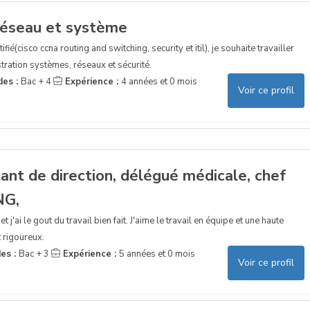
réseau et système
fié(cisco ccna routing and switching, security et itil), je souhaite travailler
tration systèmes, réseaux et sécurité.
des :
Bac + 4
Expérience :
4 années et 0 mois
Voir ce profil
ant de direction, délégué médicale, chef
NG,
j'ai le gout du travail bien fait. J'aime le travail en équipe et une haute
 rigoureux.
es :
Bac + 3
Expérience :
5 années et 0 mois
Voir ce profil