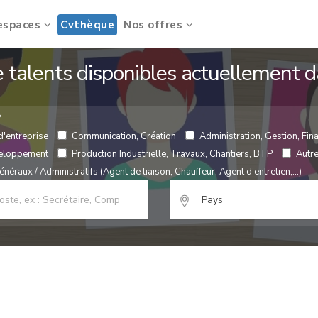
espaces
Cvthèque
Nos offres
de talents disponibles actuellement
?
d'entreprise
Communication, Création
Administration, Gestion, Fina
veloppement
Production Industrielle, Travaux, Chantiers, BTP
Autr
néraux / Administratifs (Agent de liaison, Chauffeur, Agent d'entretien,...)