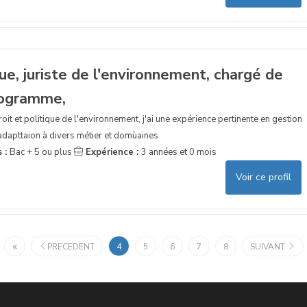
que, juriste de l'environnement, chargé de
rogramme,
droit et politique de l'environnement, j'ai une expérience pertinente en gestion
 adapttaion à divers métier et domùaines
s :
Bac + 5 ou plus
Expérience :
3 années et 0 mois
Voir ce profil
PRECEDENT
4
5
6
7
8
SUIVANT