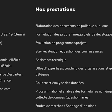
Nos prestations
Elaboration des documents de politique publique
18 22 49 (Bénin)
Formulation des programmes/projets de développ
o)
Evaluation de programmes/projets
Suivi-évaluation et gestion des connaissances
omin, Alléluia
Assistance technique
 (Bénin)
Offre d´expertises, coaching des organisations et g
enue Descartes,
déléguée
(France)
Collecte et Analyse des données
ion.com
Programmation et analyse des formulaires numériq
collecte de données (questionnaires)
Etudes de marchés / Sondage d´opinions