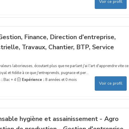
Voir ce profil
Gestion, Finance, Direction d'entreprise,
trielle, Travaux, Chantier, BTP, Service
valeurs laborieuses, écoutant plus que ne parlant j'ai l'art d'apprendre vite ce
oyal et fidèle à ce que j'entreprends, pugnace et per...
 :
Bac + 4
Expérience :
8 années et 0 mois
Voir ce profil
nsable hygiène et assainissement - Agro
stion de production - Gestion d'entreprise