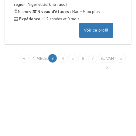
région (Niger et Burkina Faso)...
Niamey
Niveau d'études :
Bac + 5 ou plus
Expérience :
12 années et 0 mois
Voir ce profil
PRECEDENT
3
4
5
6
7
SUIVANT