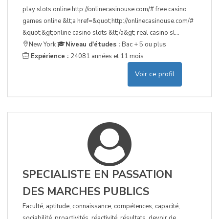
play slots online http://onlinecasinouse.com/# free casino
games online &lt;a href=&quot;http://onlinecasinouse.com/#
&quot;&gt;online casino slots &lt;/a&gt; real casino sl...
New York
Niveau d'études :
Bac + 5 ou plus
Expérience :
24081 années et 11 mois
Voir ce profil
SPECIALISTE EN PASSATION
DES MARCHES PUBLICS
Faculté, aptitude, connaissance, compétences, capacité,
sociabilité, proactivités, réactivité, résultats, devoir de