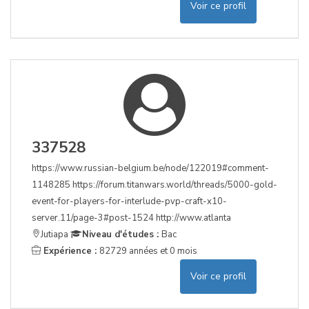
Voir ce profil
337528
https://www.russian-belgium.be/node/122019#comment-
1148285 https://forum.titanwars.world/threads/5000-gold-
event-for-players-for-interlude-pvp-craft-x10-
server.11/page-3#post-1524 http://www.atlanta
Jutiapa
Niveau d'études :
Bac
Expérience :
82729 années et 0 mois
Voir ce profil