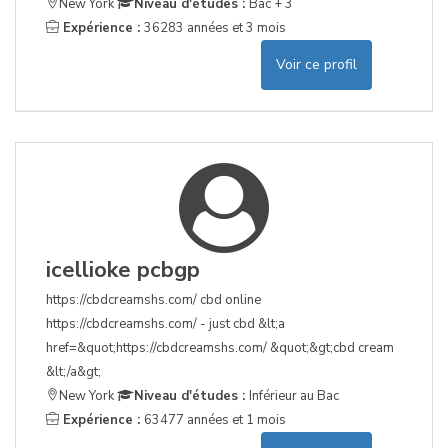
New York
Niveau d'études :
Bac + 3
Expérience :
36283 années et 3 mois
Voir ce profil
icellioke pcbgp
https://cbdcreamshs.com/ cbd online
https://cbdcreamshs.com/ - just cbd &lt;a
href=&quot;https://cbdcreamshs.com/ &quot;&gt;cbd cream
&lt;/a&gt;
New York
Niveau d'études :
Inférieur au Bac
Expérience :
63477 années et 1 mois