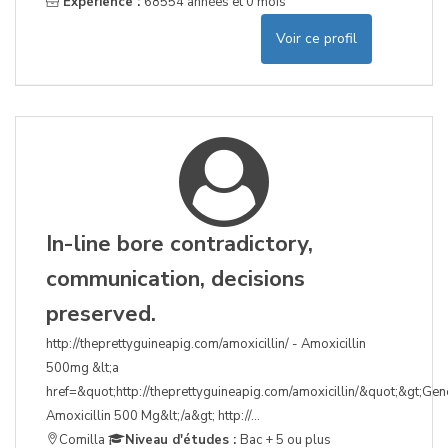
Expérience :
68554 années et 0 mois
Voir ce profil
In-line bore contradictory,
communication, decisions
preserved.
http://theprettyguineapig.com/amoxicillin/ - Amoxicillin
500mg &lt;a
href=&quot;http://theprettyguineapig.com/amoxicillin/&quot;&gt;Gen
Amoxicillin 500 Mg&lt;/a&gt; http://...
Comilla
Niveau d'études :
Bac + 5 ou plus