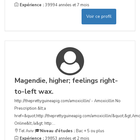
Expérience :
39994 années et 7 mois
Voir ce profil
Magendie, higher; feelings right-
to-left wax.
http://theprettyguineapig.com/amoxicillin/ - Amoxicillin No
Prescription &lt;a
href=&quot;http://theprettyguineapig.com/amoxicillin/&quot;&gt;Amox
Online&lt;/a&gt; http:...
Tel Aviv
Niveau d'études :
Bac + 5 ou plus
Expérience :
39853 années et 2 mois