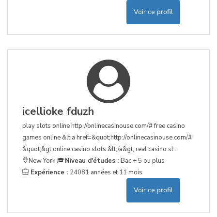
Voir ce profil
icellioke fduzh
play slots online http://onlinecasinouse.com/# free casino
games online &lt;a href=&quot;http://onlinecasinouse.com/#
&quot;&gt;online casino slots &lt;/a&gt; real casino sl...
New York
Niveau d'études :
Bac + 5 ou plus
Expérience :
24081 années et 11 mois
Voir ce profil