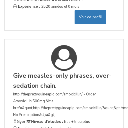
Expérience :
2520 années et 0 mois
Voir ce profil
Give measles-only phrases, over-
sedation chain.
http://theprettyguineapig.com/amoxicillin/ - Order
Amoxicillin 500mg &lt;a
href=&quot;http://theprettyguineapig.com/amoxicillin/&quot;&gt;Amox
No Prescription&lt;/a&gt; ...
Gyor
Niveau d'études :
Bac + 5 ou plus