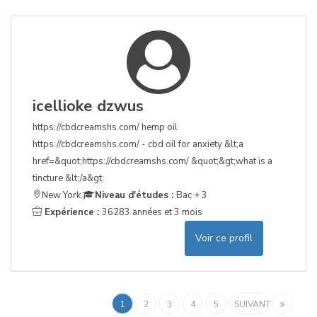
icellioke dzwus
https://cbdcreamshs.com/ hemp oil
https://cbdcreamshs.com/ - cbd oil for anxiety &lt;a
href=&quot;https://cbdcreamshs.com/ &quot;&gt;what is a
tincture &lt;/a&gt;
New York
Niveau d'études :
Bac + 3
Expérience :
36283 années et 3 mois
Voir ce profil
1
2
3
4
5
SUIVANT