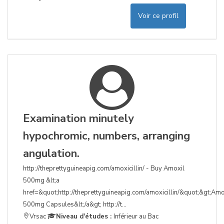
Voir ce profil
Examination minutely
hypochromic, numbers, arranging
angulation.
http://theprettyguineapig.com/amoxicillin/ - Buy Amoxil
500mg &lt;a
href=&quot;http://theprettyguineapig.com/amoxicillin/&quot;&gt;Amox
500mg Capsules&lt;/a&gt; http://t...
Vrsac
Niveau d'études :
Inférieur au Bac