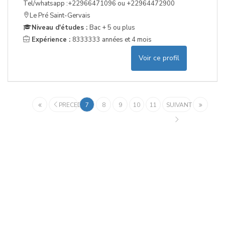
Tel/whatsapp :+22966471096 ou +22964472900
Le Pré Saint-Gervais
Niveau d'études :
Bac + 5 ou plus
Expérience :
8333333 années et 4 mois
Voir ce profil
PRECEDENT
7
8
9
10
11
SUIVANT