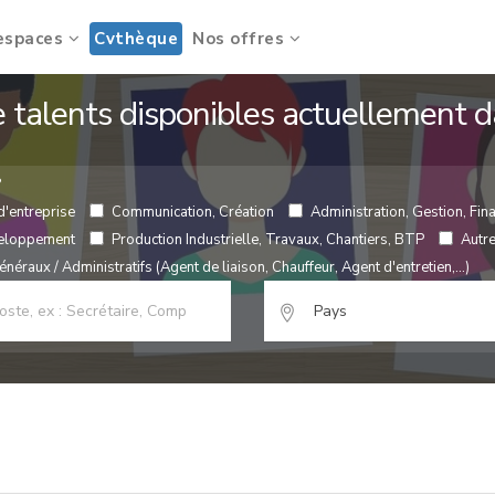
espaces
Cvthèque
Nos offres
de talents disponibles actuellement
?
d'entreprise
Communication, Création
Administration, Gestion, Fina
veloppement
Production Industrielle, Travaux, Chantiers, BTP
Autr
néraux / Administratifs (Agent de liaison, Chauffeur, Agent d'entretien,...)