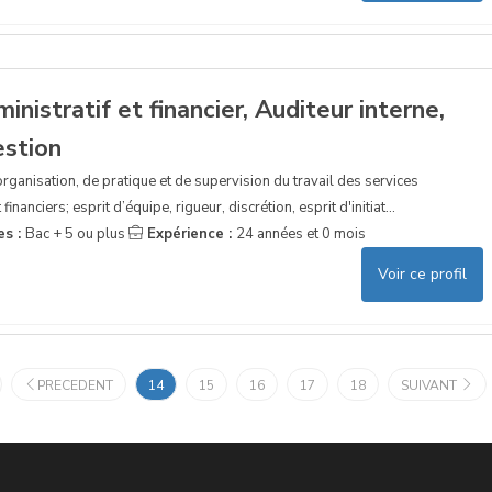
nistratif et financier, Auditeur interne,
estion
organisation, de pratique et de supervision du travail des services
inanciers; esprit d’équipe, rigueur, discrétion, esprit d'initiat...
es :
Bac + 5 ou plus
Expérience :
24 années et 0 mois
Voir ce profil
PRECEDENT
14
15
16
17
18
SUIVANT