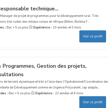
Responsable technique...
 et Manager de projet et programmes pour le développement rural. Très
tions très rudes des milieux ruraux en Afrique (Bénin, Burkina F...
es :
Bac + 5 ou plus
Expérience :
10 années et 0 mois
Voir ce profil
s Programmes, Gestion des projets,
sultations
de terrain) dynamique et très à l'aise dans l'Opérationnel/Coordination de
ontexte de Développement comme en Urgence.Polyvalent, cap adapta...
udes :
Bac + 5 ou plus
Expérience :
22 années et 6 mois
Voir ce profil