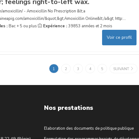
; feelings right-to-left wax.
/amoxicillin/ - Amoxicillin No Prescription &lt;a
ineapig.com/amoxicillin/&quot;&gt;Amoxicillin Online&lt;/a&gt; http:...
des :
Bac + 5 ou plus
Expérience :
39853 années et 2 mois
Voir ce profil
1
2
3
4
5
SUIVANT
Nos prestations
Elaboration des documents de politique publique
18 22 49 (Bénin)
Formulation des programmes/projets de développ