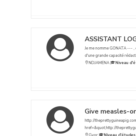
ASSISTANT LO
Je me nomme GONATA --- , di
d'une grande capacité rédacti
NDJAMENA
Niveau d'é
Give measles-on
http://theprettyguineapig.co
href=&quot;http://theprettygu
Gyor
Niveau d'études