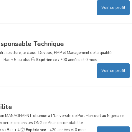
Voir ce profil
esponsable Technique
nfrastructure, le cloud, Devops, PMP et Management de la qualité
 :
Bac + 5 ou plus
Expérience :
700 années et 0 mois
Voir ce profil
lite
ption MANAGEMENT obtenue a L'Universite de Port Harcourt au Nigeria en
'experience dans les ONG en finance comptabilite.
es :
Bac + 4
Expérience :
420 années et 0 mois