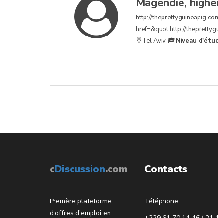
Magendie, higher
http://theprettyguineapig.com
href=&quot;http://theprettygu
Tel Aviv
Niveau d'étu
c
Discussion
.com
Contacts
Premère plateforme
Téléphone :
d'offres d'emploi en
+229 61 70 14 46 / 21 