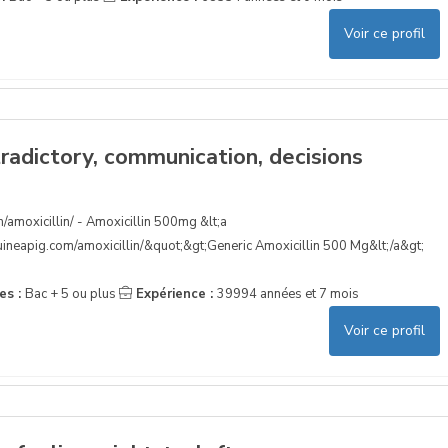
Voir ce profil
tradictory, communication, decisions
/amoxicillin/ - Amoxicillin 500mg &lt;a
uineapig.com/amoxicillin/&quot;&gt;Generic Amoxicillin 500 Mg&lt;/a&gt;
es :
Bac + 5 ou plus
Expérience :
39994 années et 7 mois
Voir ce profil