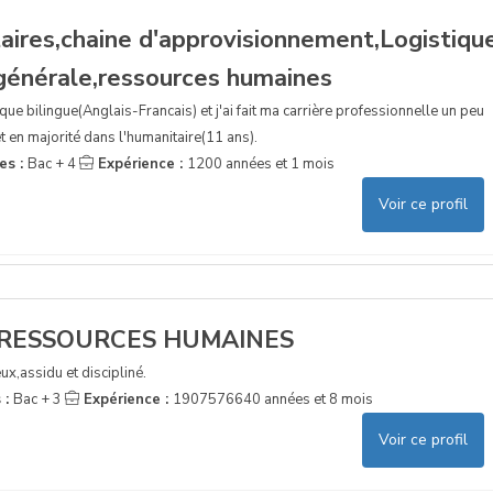
aires,chaine d'approvisionnement,Logistiqu
 générale,ressources humaines
ue bilingue(Anglais-Francais) et j'ai fait ma carrière professionnelle un peu
t en majorité dans l'humanitaire(11 ans).
es :
Bac + 4
Expérience :
1200 années et 1 mois
Voir ce profil
 RESSOURCES HUMAINES
ux,assidu et discipliné.
 :
Bac + 3
Expérience :
1907576640 années et 8 mois
Voir ce profil