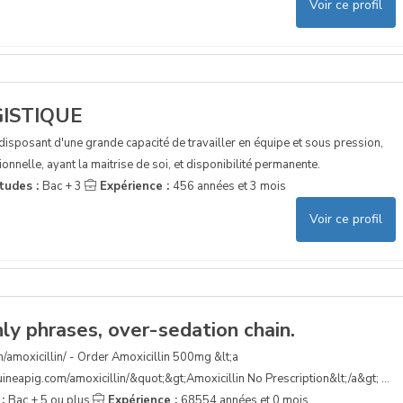
Voir ce profil
GISTIQUE
sposant d'une grande capacité de travailler en équipe et sous pression,
onnelle, ayant la maitrise de soi, et disponibilité permanente.
tudes :
Bac + 3
Expérience :
456 années et 3 mois
Voir ce profil
ly phrases, over-sedation chain.
m/amoxicillin/ - Order Amoxicillin 500mg &lt;a
ineapig.com/amoxicillin/&quot;&gt;Amoxicillin No Prescription&lt;/a&gt; ...
 :
Bac + 5 ou plus
Expérience :
68554 années et 0 mois