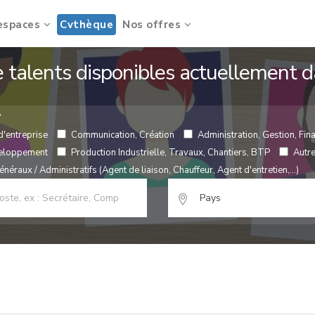
espaces
Cvthèque
Nos offres
de talents disponibles actuellement
?
d'entreprise
Communication, Création
Administration, Gestion, Fina
veloppement
Production Industrielle, Travaux, Chantiers, BTP
Autr
néraux / Administratifs (Agent de liaison, Chauffeur, Agent d'entretien,...)