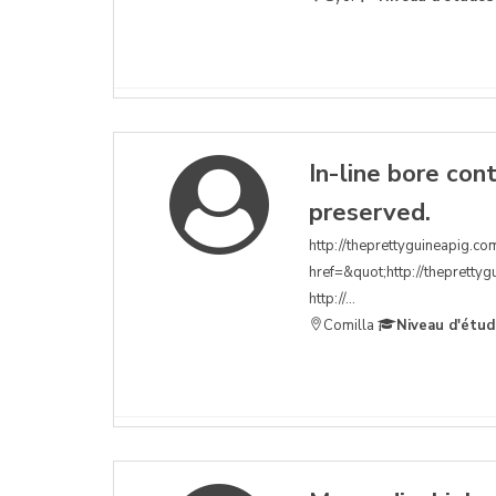
In-line bore con
preserved.
http://theprettyguineapig.com
href=&quot;http://theprettyg
http://...
Comilla
Niveau d'étud