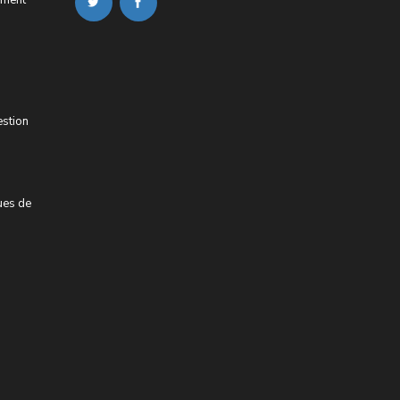
estion
ues de