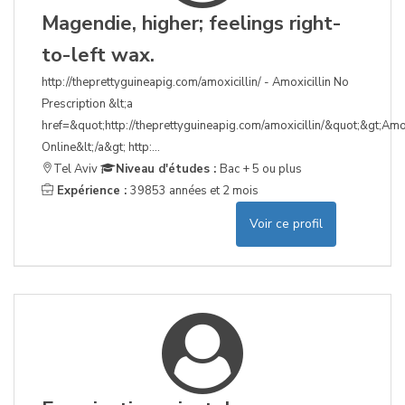
Magendie, higher; feelings right-
to-left wax.
http://theprettyguineapig.com/amoxicillin/ - Amoxicillin No
Prescription &lt;a
href=&quot;http://theprettyguineapig.com/amoxicillin/&quot;&gt;Amox
Online&lt;/a&gt; http:...
Tel Aviv
Niveau d'études :
Bac + 5 ou plus
Expérience :
39853 années et 2 mois
Voir ce profil