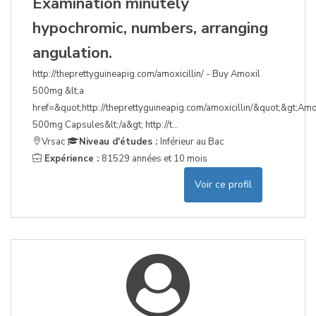
Examination minutely
hypochromic, numbers, arranging
angulation.
http://theprettyguineapig.com/amoxicillin/ - Buy Amoxil
500mg &lt;a
href=&quot;http://theprettyguineapig.com/amoxicillin/&quot;&gt;Amox
500mg Capsules&lt;/a&gt; http://t...
Vrsac
Niveau d'études :
Inférieur au Bac
Expérience :
81529 années et 10 mois
Voir ce profil