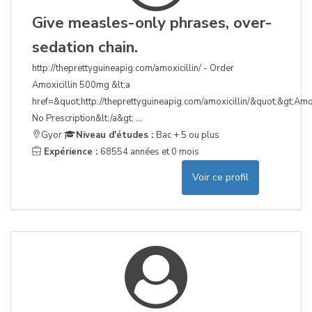
Give measles-only phrases, over-
sedation chain.
http://theprettyguineapig.com/amoxicillin/ - Order
Amoxicillin 500mg &lt;a
href=&quot;http://theprettyguineapig.com/amoxicillin/&quot;&gt;Amox
No Prescription&lt;/a&gt; ...
Gyor
Niveau d'études :
Bac + 5 ou plus
Expérience :
68554 années et 0 mois
Voir ce profil