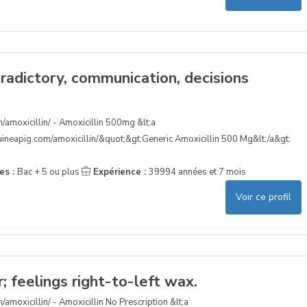
tradictory, communication, decisions
/amoxicillin/ - Amoxicillin 500mg &lt;a
uineapig.com/amoxicillin/&quot;&gt;Generic Amoxicillin 500 Mg&lt;/a&gt;
es :
Bac + 5 ou plus
Expérience :
39994 années et 7 mois
Voir ce profil
; feelings right-to-left wax.
/amoxicillin/ - Amoxicillin No Prescription &lt;a