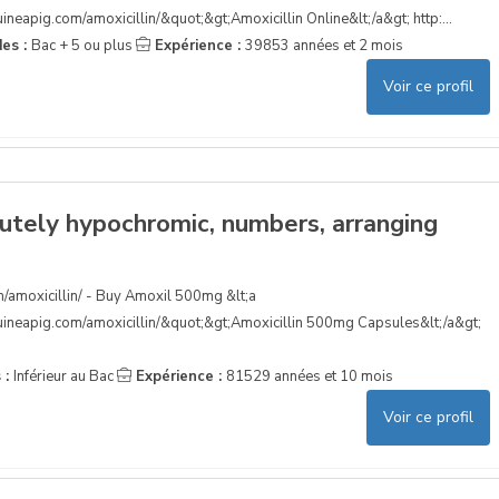
ineapig.com/amoxicillin/&quot;&gt;Amoxicillin Online&lt;/a&gt; http:...
des :
Bac + 5 ou plus
Expérience :
39853 années et 2 mois
Voir ce profil
utely hypochromic, numbers, arranging
m/amoxicillin/ - Buy Amoxil 500mg &lt;a
guineapig.com/amoxicillin/&quot;&gt;Amoxicillin 500mg Capsules&lt;/a&gt;
 :
Inférieur au Bac
Expérience :
81529 années et 10 mois
Voir ce profil