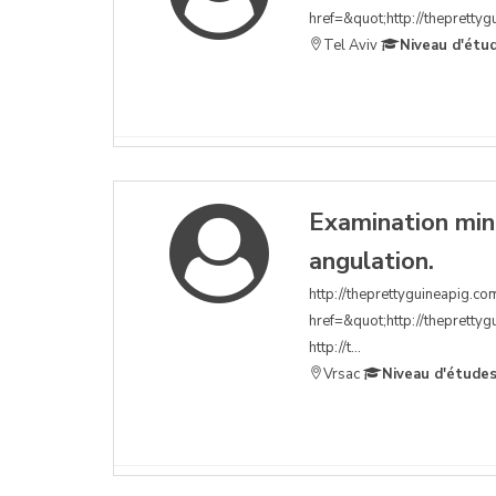
href=&quot;http://theprettygu
Tel Aviv
Niveau d'étu
Examination min
angulation.
http://theprettyguineapig.co
href=&quot;http://thepretty
http://t...
Vrsac
Niveau d'études