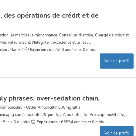
s, des opérations de crédit et de
stion , je maîtrise la microfinance. Conseiller clientèle, Chargé de crédit et
s valeurs sont: l'Intégrité, l'excellence et le résul...
udes :
Bac + 4
Expérience :
2520 années et 0 mois
Voir ce profil
ly phrases, over-sedation chain.
m/amoxicillin/ - Order Amoxicillin 500mg &lt;a
ineapig.com/amoxicillin/&quot;&gt;Amoxicillin No Prescription&lt;/a&gt; ...
 :
Bac + 5 ou plus
Expérience :
68554 années et 0 mois
Voir ce profil