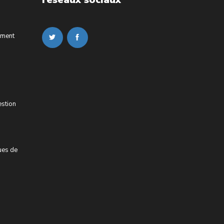
ement
estion
ues de