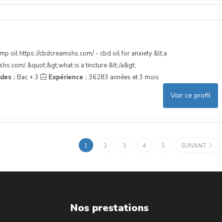
p oil https://cbdcreamshs.com/ - cbd oil for anxiety &lt;a
hs.com/ &quot;&gt;what is a tincture &lt;/a&gt;
udes :
Bac + 3
Expérience :
36283 années et 3 mois
Voir ce profil
1
2
3
4
5
SUIVANT
Nos prestations