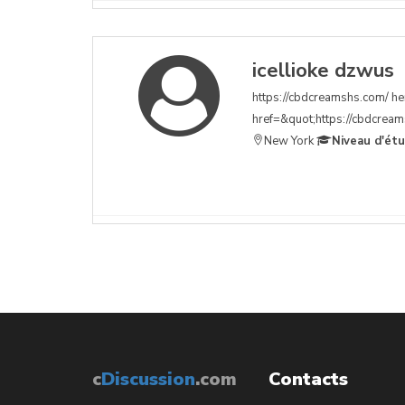
icellioke dzwus
https://cbdcreamshs.com/ hem
href=&quot;https://cbdcreams
New York
Niveau d'ét
c
Discussion
.com
Contacts