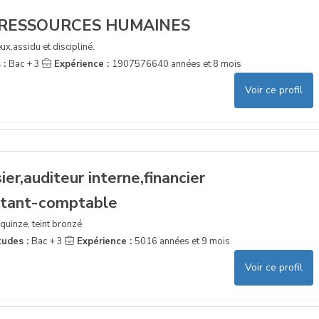
 RESSOURCES HUMAINES
ux,assidu et discipliné.
 :
Bac + 3
Expérience :
1907576640 années et 8 mois
Voir ce profil
er,auditeur interne,financier
stant-comptable
quinze, teint bronzé
tudes :
Bac + 3
Expérience :
5016 années et 9 mois
Voir ce profil