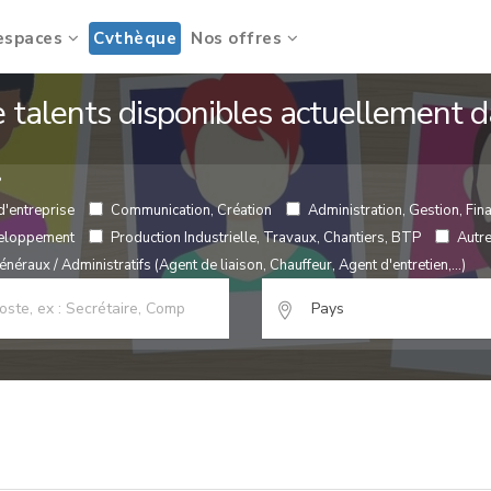
espaces
Cvthèque
Nos offres
de talents disponibles actuellement
?
d'entreprise
Communication, Création
Administration, Gestion, Fina
veloppement
Production Industrielle, Travaux, Chantiers, BTP
Autr
néraux / Administratifs (Agent de liaison, Chauffeur, Agent d'entretien,...)