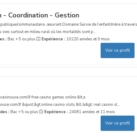
n - Coordination - Gestion
publique/communautaire, œuvrant Domaine Survie de l’enfant/mère à traver
s vies surtout en milieu rural où les mortalités sont p...
es :
Bac + 5 ou plus
Expérience :
10220 années et 0 mois
Voir ce profil
necasinouse.com/# free casino games online &lt;a
ouse.com/# &quot;&gt;online casino slots &lt;/a&gt; real casino sl...
udes :
Bac + 5 ou plus
Expérience :
24081 années et 11 mois
Voir ce profil