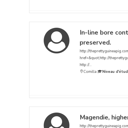
In-line bore con
preserved.
http://theprettyguineapig.com
href=&quot;http://theprettyg
http://...
Comilla
Niveau d'étud
Magendie, higher
http://theprettyguineapig.com