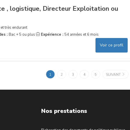
 , logistique, Directeur Exploitation ou
 et très endurant
des :
Bac + 5 ou plus
Expérience :
54 années et 6 mois
Voir ce profil
1
2
3
4
5
SUIVANT
Nos prestations