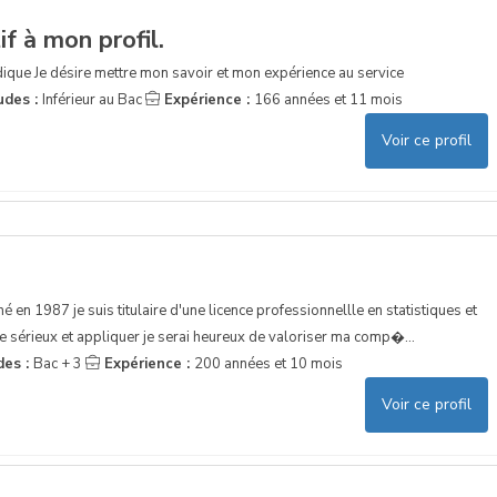
f à mon profil.
ique Je désire mettre mon savoir et mon expérience au service
udes :
Inférieur au Bac
Expérience :
166 années et 11 mois
Voir ce profil
é en 1987 je suis titulaire d'une licence professionnellle en statistiques et
sérieux et appliquer je serai heureux de valoriser ma comp�...
des :
Bac + 3
Expérience :
200 années et 10 mois
Voir ce profil