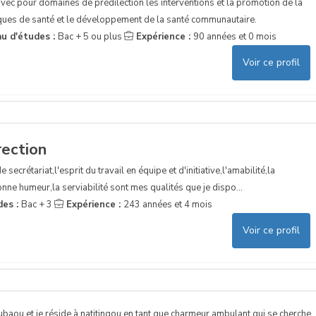
vec pour domaines de prédilection les interventions et la promotion de la
tiques de santé et le développement de la santé communautaire.
au d'études :
Bac + 5 ou plus
Expérience :
90 années et 0 mois
Voir ce profil
rection
 secrétariat,l'esprit du travail en équipe et d'initiative,l'amabilité,la
bonne humeur,la serviabilité sont mes qualités que je dispo...
des :
Bac + 3
Expérience :
243 années et 4 mois
Voir ce profil
aou et je réside à natitingou en tant que charmeur ambulant qui se cherche