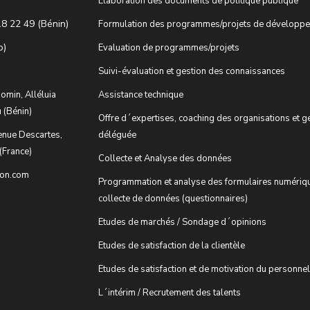
Elaboration des documents de politique publique
18 22 49 (Bénin)
Formulation des programmes/projets de développ
o)
Evaluation de programmes/projets
Suivi-évaluation et gestion des connaissances
omin, Alléluia
Assistance technique
 (Bénin)
Offre d´expertises, coaching des organisations et g
enue Descartes,
déléguée
(France)
Collecte et Analyse des données
ion.com
Programmation et analyse des formulaires numériq
collecte de données (questionnaires)
Etudes de marchés / Sondage d´opinions
Etudes de satisfaction de la clientèle
Etudes de satisfaction et de motivation du personnel
L´intérim / Recrutement des talents