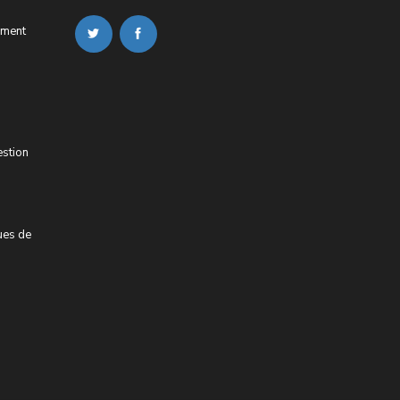
ement
estion
ues de