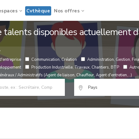
espaces
Cvthèque
Nos offres
de talents disponibles actuellement
?
d'entreprise
Communication, Création
Administration, Gestion, Fina
veloppement
Production Industrielle, Travaux, Chantiers, BTP
Autr
néraux / Administratifs (Agent de liaison, Chauffeur, Agent d'entretien,...)