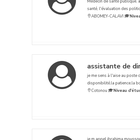
Médecin de santé publique, a
santé, l'évaluation des poli
ABOMEY-CALAVI
Nive
assistante de di
je me sens à l'aise au poste de
disponibilité,la patience,la 
Cotonou
Niveau d'étu
je m appel ibrahima moussoub