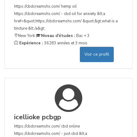
https://cbdcreamshs.com/ hemp oil
https://cbdcreamshs.com/ - cbd oil for anxiety &lt;a
href=&quot;https://cbdcreamshs.com/ &quot;&gt;what is a
tincture &lt;/a&gt;
New York
Niveau d'études :
Bac + 3
Expérience :
36283 années et 3 mois
Voir ce profil
icellioke pcbgp
https://cbdcreamshs.com/ cbd online
https://cbdcreamshs.com/ - just cbd &lt;a