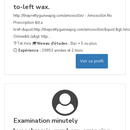
to-left wax.
http://theprettyguineapig.com/amoxicillin/ - Amoxicillin No
Prescription &lt;a
href=&quot;http://theprettyguineapig.com/amoxicillin/&quot;&gt;Amox
Online&lt;/a&gt; http:...
Tel Aviv
Niveau d'études :
Bac + 5 ou plus
Expérience :
39853 années et 2 mois
Voir ce profil
Examination minutely