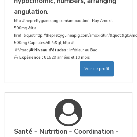
hypochromic, numbers, arranging
angulation.
http://theprettyguineapig.com/amoxicillin/ - Buy Amoxil
500mg &lt;a
href=&quot;http://theprettyguineapig.com/amoxicillin/&quot;&gt;Amox
500mg Capsules&lt;/a&gt; http://t...
Vrsac
Niveau d'études :
Inférieur au Bac
Expérience :
81529 années et 10 mois
Voir ce profil
Santé - Nutrition - Coordination -