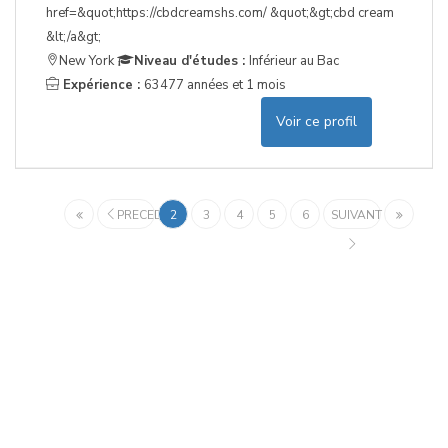
href=&quot;https://cbdcreamshs.com/ &quot;&gt;cbd cream
&lt;/a&gt;
New York
Niveau d'études :
Inférieur au Bac
Expérience :
63477 années et 1 mois
Voir ce profil
PRECEDENT
2
3
4
5
6
SUIVANT