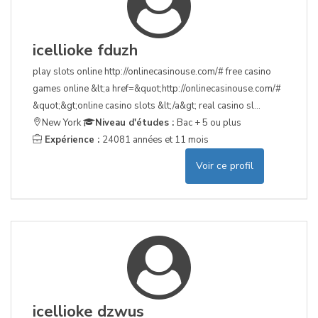
icellioke fduzh
play slots online http://onlinecasinouse.com/# free casino
games online &lt;a href=&quot;http://onlinecasinouse.com/#
&quot;&gt;online casino slots &lt;/a&gt; real casino sl...
New York
Niveau d'études :
Bac + 5 ou plus
Expérience :
24081 années et 11 mois
Voir ce profil
icellioke dzwus