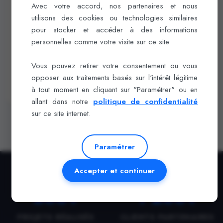
Avec votre accord, nos partenaires et nous
utilisons des cookies ou technologies similaires
pour stocker et accéder à des informations
Communication & RP
personnelles comme votre visite sur ce site.
Élaboration de stratégie de communication 360°, relations
Vous pouvez retirer votre consentement ou vous
publiques et campagnes de publicité ciblées.
opposer aux traitements basés sur l'intérêt légitime
En savoir plus
à tout moment en cliquant sur "Paramétrer" ou en
allant dans notre
politique de confidentialité
sur ce site internet.
Paramétrer
Accepter et continuer
500+
1 200+
PROJETS RÉALISÉS
CLIENTS PARTENAIRES