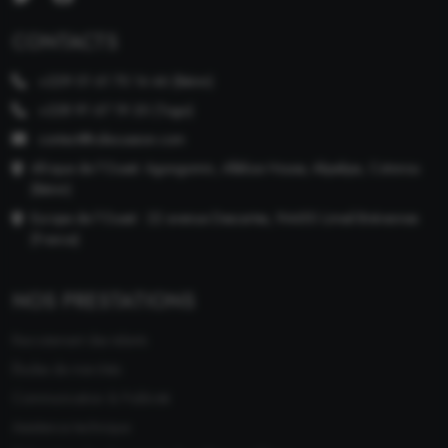
CONTACTS
+229 01 61 70 14 46 (Bénin)
+228 91 67 19 20 (Togo)
contact@cdiscussion.com
Afrique de l'Ouest: Agongomin, Alléluia House, Akpakpa, Cotonou
(Bénin)
Europe de l'Ouest : 22 avenue Descartes, 94450 Limeil-Brévannes
(France)
NOS PRESTATIONS
Recrutement des talents
Études de marchés
Communication & Publicité
Assistance technique