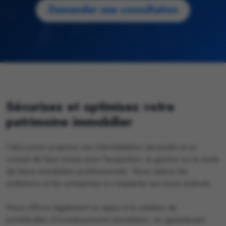
Demander une consultation
Sécurisez et optimisez votre
patrimoine immobilier
Cdiscussion propose une intermédiation sécurisée et un
conseil de haut niveau pour l'acquisition, la gestion ou la vente
de biens immobiliers professionnels. Nous aidons les
institutions et les entreprises à s'implanter aux bons endroits.
Nous offrons également un appui à la création de
portefeuilles d'investissements immobiliers, en garantissant