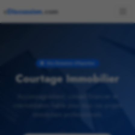
c
Discussion
.com
Nos Domaines d'Expertise
Courtage Immobilier
Accompagnement, conseil financier et
intermédiation fiable pour tous vos projets
immobiliers professionnels.