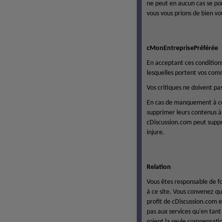
ne peut en aucun cas se por
vous vous prions de bien vou
cMonEntreprisePréférée
En acceptant ces conditions
lesquelles portent vos com
Vos critiques ne doivent pa
En cas de manquement à ce
supprimer leurs contenus à 
cDiscussion.com peut suppri
injure.
Relation
Vous êtes responsable de f
à ce site. Vous convenez qu
profit de cDiscussion.com e
pas aux services qu'en tant
soient la seule compensatio