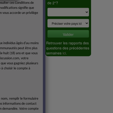
de 2°?
nsulter ces Conditions de
odifications signifie que
m vous accorde un privilège
Valider
Retrouver les rapports des
x individus âgés d'au moins
questions des précédentes
communautés peut être plus
semaines
ici
.
x-huit (18) ans et que vous
iscussion.com, votre
e que vous gagniez plusieurs
 à choisir le compte à
e nom, remplir le formulaire
os informations de contact
tion demandée. Votre compte