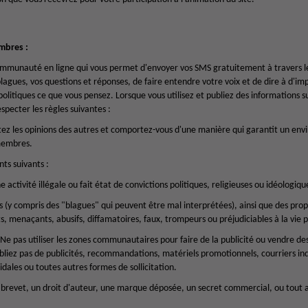
mbres :
ommunauté en ligne qui vous permet d'envoyer vos SMS gratuitement à travers 
blagues, vos questions et réponses, de faire entendre votre voix et de dire à d'im
politiques ce que vous pensez. Lorsque vous utilisez et publiez des informations s
pecter les règles suivantes :
ctez les opinions des autres et comportez-vous d'une manière qui garantit un en
membres.
ts suivants :
 activité illégale ou fait état de convictions politiques, religieuses ou idéologiqu
 (y compris des "blagues" qui peuvent être mal interprétées), ainsi que des prop
nts, menaçants, abusifs, diffamatoires, faux, trompeurs ou préjudiciables à la vie
s. Ne pas utiliser les zones communautaires pour faire de la publicité ou vendre de
bliez pas de publicités, recommandations, matériels promotionnels, courriers in
dales ou toutes autres formes de sollicitation.
 brevet, un droit d'auteur, une marque déposée, un secret commercial, ou tout au