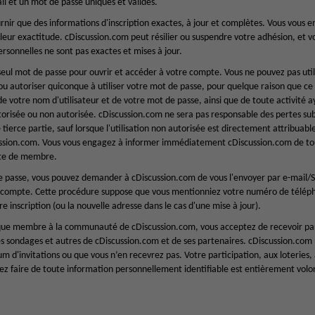
il et un mot de passe uniques et valides.
nir que des informations d'inscription exactes, à jour et complètes. Vous vous e
leur exactitude. cDiscussion.com peut résilier ou suspendre votre adhésion, et v
ersonnelles ne sont pas exactes et mises à jour.
 seul mot de passe pour ouvrir et accéder à votre compte. Vous ne pouvez pas util
ou autoriser quiconque à utiliser votre mot de passe, pour quelque raison que ce s
de votre nom d'utilisateur et de votre mot de passe, ainsi que de toute activité 
orisée ou non autorisée. cDiscussion.com ne sera pas responsable des pertes subies
tierce partie, sauf lorsque l'utilisation non autorisée est directement attribuab
ussion.com. Vous vous engagez à informer immédiatement cDiscussion.com de tout
pte de membre.
de passe, vous pouvez demander à cDiscussion.com de vous l'envoyer par e-mail/S
 compte. Cette procédure suppose que vous mentionniez votre numéro de téléph
re inscription (ou la nouvelle adresse dans le cas d'une mise à jour).
 que membre à la communauté de cDiscussion.com, vous acceptez de recevoir par 
des sondages et autres de cDiscussion.com et de ses partenaires. cDiscussion.com
d'invitations ou que vous n’en recevrez pas. Votre participation, aux loteries,
ez faire de toute information personnellement identifiable est entièrement volo