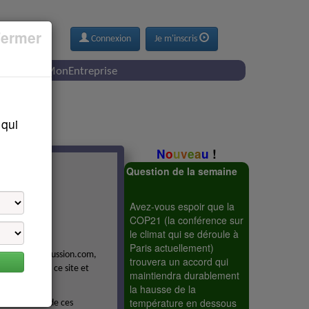
ermer
Connexion
Je m'inscris
i
cMonEntreprise
 qui
N
o
u
v
e
a
u
!
Question de la semaine
Avez-vous espoir que la
COP21 (la conférence sur
le climat qui se déroule à
Paris actuellement)
rvices de cDiscussion.com,
trouvera un accord qui
n'utilisez pas ce site et
maintiendra durablement
la hausse de la
température en dessous
r des parties de ces