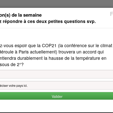
F
on(s) de la semaine
ez répondre à ces deux petites questions svp.
SMS
cPublié
Question de la Semaine
cEmplo
z-vous espoir que la COP21 (la conférence sur le climat
déroule à Paris actuellement) trouvera un accord qui
ntiendra durablement la hausse de la température en
sous de 2°?
MENTIONS LEGALES
n.com.
us inscrivant en tant que membre de la communauté, en utilisant les différents se
Valider
Conditions d'utilisation et d'adhésion ("Conditions"). Si vous n'êtes pas d'accord, 
le droit, à sa seule discrétion, de changer, de modifier, d'ajouter ou de supprime