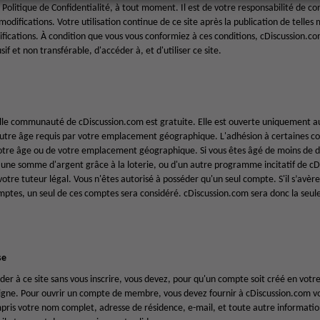
 Politique de Confidentialité, à tout moment. Il est de votre responsabilité de co
difications. Votre utilisation continue de ce site après la publication de telles m
fications. À condition que vous vous conformiez à ces conditions, cDiscussion.co
if et non transférable, d'accéder à, et d'utiliser ce site.
lle communauté de cDiscussion.com est gratuite. Elle est ouverte uniquement au
 autre âge requis par votre emplacement géographique. L'adhésion à certaines 
votre âge ou de votre emplacement géographique. Si vous êtes âgé de moins de di
 une somme d'argent grâce à la loterie, ou d'un autre programme incitatif de cD
tre tuteur légal. Vous n'êtes autorisé à posséder qu'un seul compte. S'il s’avèr
omptes, un seul de ces comptes sera considéré. cDiscussion.com sera donc la seule
se
der à ce site sans vous inscrire, vous devez, pour qu'un compte soit créé en votr
 ligne. Pour ouvrir un compte de membre, vous devez fournir à cDiscussion.com v
mpris votre nom complet, adresse de résidence, e-mail, et toute autre informa