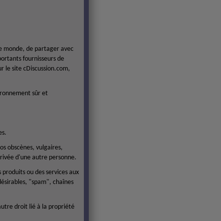
le monde, de partager avec
portants fournisseurs de
ur le site cDiscussion.com,
vironnement sûr et
es.
os obscènes, vulgaires,
 privée d'une autre personne.
s produits ou des services aux
désirables, "spam", chaînes
tre droit lié à la propriété