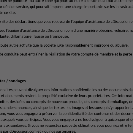
ogiciel de publicité" ou autre code qui pourrait nuire à ce site ou à tout autre bén
ar déni de service, qui pourrait imposer une charge importante sur les infrastruct
e ce site.
e site des déclarations que vous recevez de l'équipe d'assistance de cDiscussion.
c l'équipe d'assistance de cDiscussion.com d'une manière obscène, vulgaire, nuis
ante, diffamatoire, fausse ou trompeuse.
toute autre activité que la Société juge raisonnablement impropre ou abusive.
de conduite peut entraîner la résiliation de votre compte de membre et la perte
êtes / sondages
tenaires peuvent divulguer des informations confidentielles ou des documents da
et documents restent la propriété exclusive de leurs propriétaires. Ces informat
 limiter, des idées ou concepts de nouveaux produits, des concepts d'emballage, de
s bandes-annonces, ainsi que les textes, les images et les sons qui s'y rapporte
, vous vous engagez à préserver la confidentialité des contenus et des docume
auxquels vous participez. Vous vous engagez à ne les divulguer à quiconque et de
per aux sondages. Si vous ne respectez pas cette obligation, vous pourriez être t
par cDiscussion.com et / ou nos partenaires.