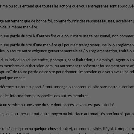
prime ou sous-entend que toutes les actions que vous entreprenez sont approuvé
e autrement que de bonne foi, comme fournir des réponses fausses, accélérer p
n de la même manière.
er une partie du site à d'autres fins que pour votre usage personnel, non-commerc
er une partie du site d'une manière qui pourrait transgresser une loi ou règlemen
les, ou toute autre exigence gouvernementale et / ou règlementation, traité ou 
é d'un individu ou d'une entité, y compris, sans limitation, un employé, agent ou 
es membres de cDiscussion.com, ou autrement représenter faussement votre aff
apture" de toute partie de ce site pour donner l'impression que vous avez une re
uoi que ce soit.
référence sur tout support à tout sondage ou contenu du site sans notre autorisat
cker les informations personnelles des autres membres.
à un service ou une zone du site dont l'accès ne vous est pas autorisé.
t, spider, scraper ou tout autre moyen ou interface automatisés non fournis par 
te (ou à quelqu'un ou quelque chose d'autre), du code nuisible, illégal, trompeu