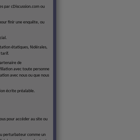
es par cDiscussion.com ou
our finir une enquête, ou
ial.
tation étatiques, fédérales,
tarif.
partenaire de
iliation avec toute personne
lation avec nous ou que nous
ion écrite préalable.
nous pour accéder au site ou
r ou perturbateur comme un