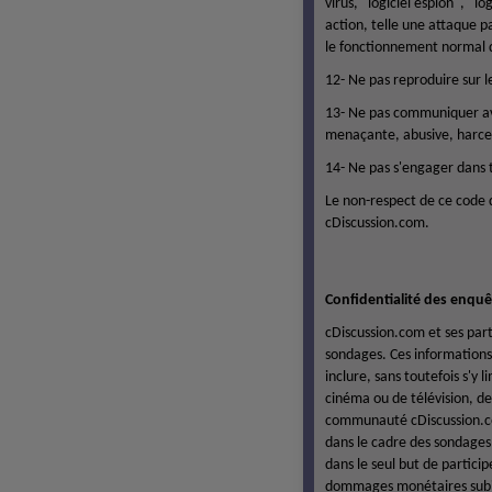
virus, "logiciel espion", "l
action, telle une attaque p
le fonctionnement normal d
12- Ne pas reproduire sur l
13- Ne pas communiquer ave
menaçante, abusive, harcel
14- Ne pas s'engager dans 
Le non-respect de ce code 
cDiscussion.com.
Confidentialité des enqu
cDiscussion.com et ses par
sondages. Ces informations 
inclure, sans toutefois s'y
cinéma ou de télévision, de
communauté cDiscussion.com
dans le cadre des sondages 
dans le seul but de partici
dommages monétaires subis 