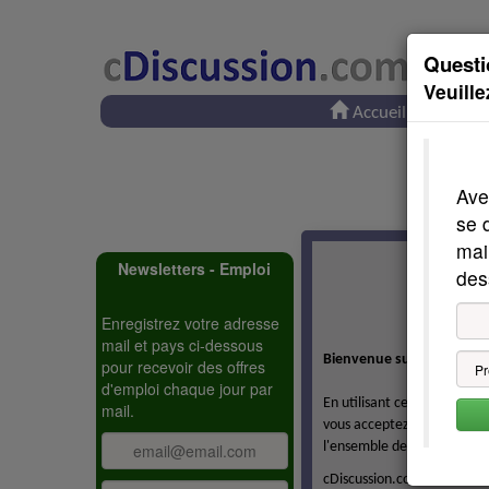
Questi
Veuill
Accueil
c
Ave
se 
mai
Newsletters - Emploi
des
Enregistrez votre adresse
mail et pays ci-dessous
Bienvenue sur cDiscussio
pour recevoir des offres
d'emploi chaque jour par
En utilisant ce site, en vo
mail.
vous acceptez les présentes 
l'ensemble des services.
cDiscussion.com se réserve 