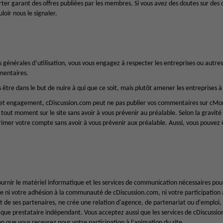
ter garant des offres publiées par les membres. Si vous avez des doutes sur des of
loir nous le signaler.
 générales d’utilisation, vous vous engagez à respecter les entreprises ou autre
mentaires.
s être dans le but de nuire à qui que ce soit, mais plutôt amener les entreprises 
t engagement, cDiscussion.com peut ne pas publier vos commentaires sur cMo
tout moment sur le site sans avoir à vous prévenir au préalable. Selon la gravité
mer votre compte sans avoir à vous prévenir aux préalable. Aussi, vous pouvez ê
ournir le matériel informatique et les services de communication nécessaires po
e ni votre adhésion à la communauté de cDiscussion.com, ni votre participation a
t de ses partenaires, ne crée une relation d'agence, de partenariat ou d'emploi,
 que prestataire indépendant. Vous acceptez aussi que les services de cDiscussio
n que vous recevrez pour votre participation à l’animation du site.