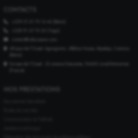
CONTACTS
+229 01 61 70 14 46 (Bénin)
+228 91 67 19 20 (Togo)
contact@cdiscussion.com
Afrique de l'Ouest: Agongomin, Alléluia House, Akpakpa, Cotonou
(Bénin)
Europe de l'Ouest : 22 avenue Descartes, 94450 Limeil-Brévannes
(France)
NOS PRESTATIONS
Recrutement des talents
Études de marchés
Communication & Publicité
Assistance technique
Elaboration des documents de politique publique