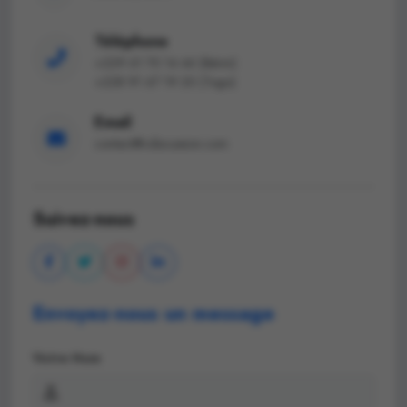
Téléphone
+229 61 70 14 46 (Bénin)
+228 91 67 19 20 (Togo)
Email
contact@cdiscussion.com
Suivez-nous
Envoyez-nous un message
Votre Nom