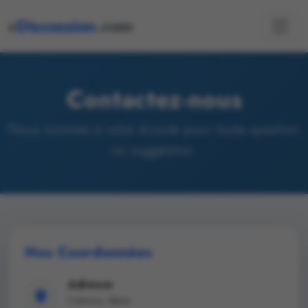
c
Discussion
.com
Contactez-nous
Nous sommes à votre écoute pour toute question
ou suggestion.
Nos Coordonnées
Adresse
Cotonou, Bénin