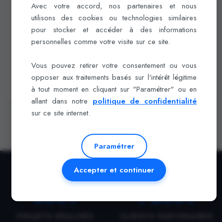
Avec votre accord, nos partenaires et nous
utilisons des cookies ou technologies similaires
pour stocker et accéder à des informations
Communication & RP
personnelles comme votre visite sur ce site.
Élaboration de stratégie de communication 360°, relations
Vous pouvez retirer votre consentement ou vous
publiques et campagnes de publicité ciblées.
opposer aux traitements basés sur l'intérêt légitime
En savoir plus
à tout moment en cliquant sur "Paramétrer" ou en
allant dans notre
politique de confidentialité
sur ce site internet.
Paramétrer
Accepter et continuer
500+
1 200+
PROJETS RÉALISÉS
CLIENTS PARTENAIRES