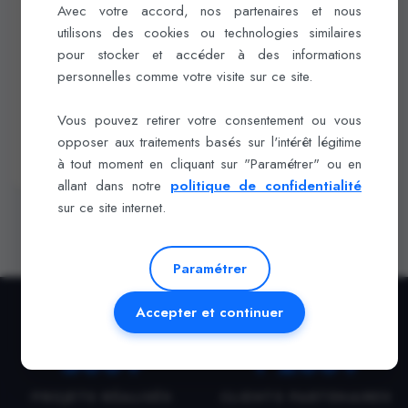
Avec votre accord, nos partenaires et nous
utilisons des cookies ou technologies similaires
pour stocker et accéder à des informations
Communication & RP
personnelles comme votre visite sur ce site.
Élaboration de stratégie de communication 360°, relations
Vous pouvez retirer votre consentement ou vous
publiques et campagnes de publicité ciblées.
opposer aux traitements basés sur l'intérêt légitime
En savoir plus
à tout moment en cliquant sur "Paramétrer" ou en
allant dans notre
politique de confidentialité
sur ce site internet.
Paramétrer
Accepter et continuer
500+
1 200+
PROJETS RÉALISÉS
CLIENTS PARTENAIRES