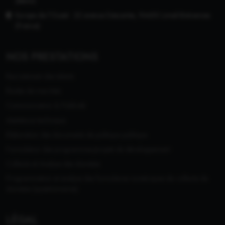
(Bénin)
Europe de l'Ouest : 22 avenue Descartes, 94450 Limeil-Brévannes
(France)
NOS PRESTATIONS
Recrutement des talents
Études de marchés
Communication & Publicité
Assistance technique
Elaboration des documents de politique publique
Formulation des programmes/projets de développement
Collecte et Analyse des données
Programmation et analyse des formulaires numériques de collecte de
données (questionnaires)
LÉGAL