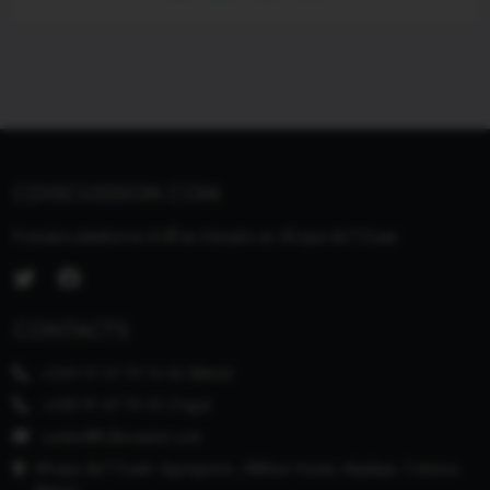
CDISCUSSION.COM
Première plateforme d'offres d'emploi en Afrique de l'Ouest.
CONTACTS
+229 01 61 70 14 46 (Bénin)
+228 91 67 19 20 (Togo)
contact@cdiscussion.com
Afrique de l'Ouest: Agongomin, Alléluia House, Akpakpa, Cotonou