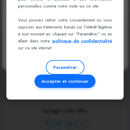
Offres similaires
Connectez-vous ou créez un compte pour
personnelles comme votre visite sur ce site.
booster votre carrière !
Détails de l'offre
Vous pouvez retirer votre consentement ou vous
opposer aux traitements basés sur l'intérêt légitime
Se connecter
Études:
Bac + 2
à tout moment en cliquant sur "Paramétrer" ou en
allant dans notre
politique de confidentialité
Expérience:
2 ans
Créer un compte
sur ce site internet.
Date limite:
2026-07-17
Recevez des offres exclusives et soyez visible des recruteurs.
Réf:
1139068
Paramétrer
Postuler maintenant
Accepter et continuer
Partager cette offre