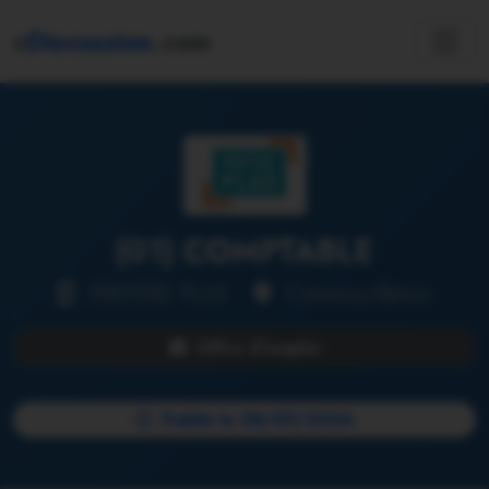
c
Discussion
.com
(01) COMPTABLE
PREFERE PLUS •
Cotonou/Bénin
Offre d'emploi
Publié le 08/07/2026