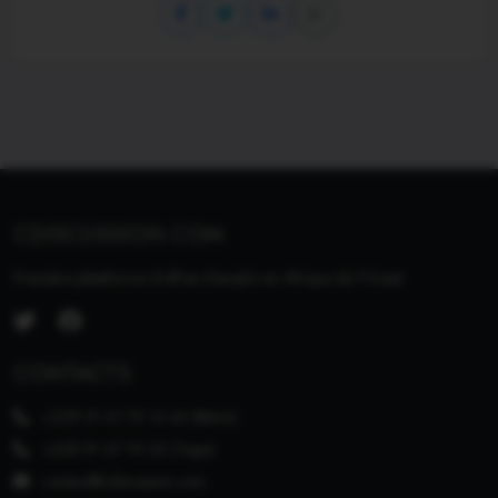
CDISCUSSION.COM
Première plateforme d'offres d'emploi en Afrique de l'Ouest.
CONTACTS
+229 01 61 70 14 46 (Bénin)
+228 91 67 19 20 (Togo)
contact@cdiscussion.com