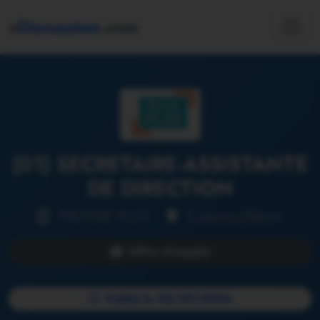
c
Discussion
.com
(01) SECRETAIRE-ASSISTANTE
DE DIRECTION
PREFERE PLUS •
Cotonou/Bénin
Offre d'emploi
Publié le 08/07/2026