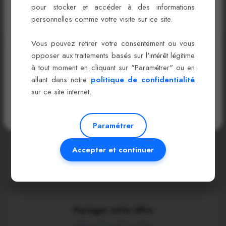
pour stocker et accéder à des informations
Connectez-vous ou créez un compte pour
Offres similaires
personnelles comme votre visite sur ce site.
booster votre carrière !
Vous pouvez retirer votre consentement ou vous
Détails de l'offre
opposer aux traitements basés sur l'intérêt légitime
Se connecter
à tout moment en cliquant sur "Paramétrer" ou en
Études:
Bac + 2
allant dans notre
politique de confidentialité
Créer un compte
Expérience:
2 ans
sur ce site internet.
Date limite:
2026-07-17
Recevez des offres exclusives et soyez visible des recruteurs.
Réf:
1139066
Paramétrer
Accepter et continuer
Postuler maintenant
Partager cette offre