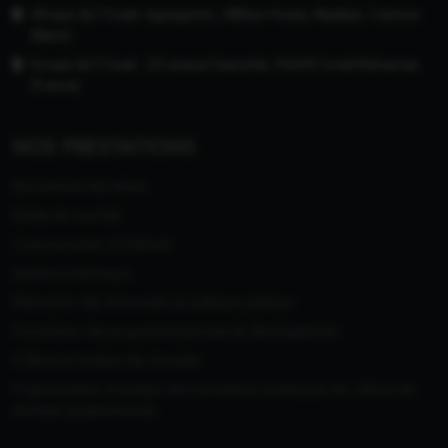
Afrique de l'Ouest: Agongomin, Alléluia House, Akpakpa, Cotonou
(Bénin)
Europe de l'Ouest : 22 avenue Descartes, 94450 Limeil-Brévannes
(France)
NOS PRESTATIONS
Recrutement des talents
Études de marchés
Communication & Publicité
Assistance technique
Elaboration des documents de politique publique
Formulation des programmes/projets de développement
Collecte et Analyse des données
Programmation et analyse des formulaires numériques de collecte de
données (questionnaires)