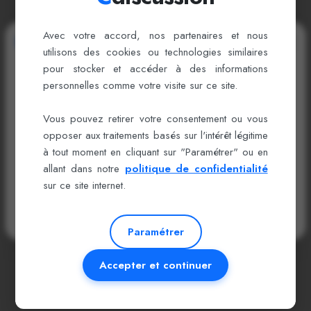
Plus d'offres
Avec votre accord, nos partenaires et nous
Bienvenue sur cDiscussion
utilisons des cookies ou technologies similaires
Voir plus d'offres d'emploi
pour stocker et accéder à des informations
Connectez-vous ou créez un compte pour
personnelles comme votre visite sur ce site.
booster votre carrière !
Vous pouvez retirer votre consentement ou vous
opposer aux traitements basés sur l'intérêt légitime
Se connecter
à tout moment en cliquant sur "Paramétrer" ou en
allant dans notre
politique de confidentialité
Créer un compte
sur ce site internet.
Recevez des offres exclusives et soyez visible des recruteurs.
Paramétrer
Accepter et continuer