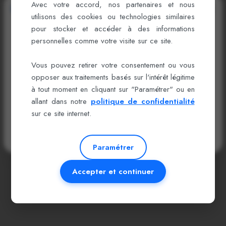
Avec votre accord, nos partenaires et nous
Voir plus d'offres d'emploi
Bienvenue sur cDiscussion
utilisons des cookies ou technologies similaires
pour stocker et accéder à des informations
Connectez-vous ou créez un compte pour
personnelles comme votre visite sur ce site.
booster votre carrière !
Vous pouvez retirer votre consentement ou vous
opposer aux traitements basés sur l'intérêt légitime
Se connecter
à tout moment en cliquant sur "Paramétrer" ou en
allant dans notre
politique de confidentialité
Créer un compte
sur ce site internet.
Recevez des offres exclusives et soyez visible des recruteurs.
Paramétrer
Accepter et continuer