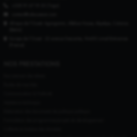
+228 91 67 19 20 (Togo)
contact@cdiscussion.com
Afrique de l'Ouest: Agongomin, Alléluia House, Akpakpa, Cotonou
(Bénin)
Europe de l'Ouest : 22 avenue Descartes, 94450 Limeil-Brévannes
(France)
NOS PRESTATIONS
Recrutement des talents
Études de marchés
Communication & Publicité
Assistance technique
Elaboration des documents de politique publique
Formulation des programmes/projets de développement
Collecte et Analyse des données