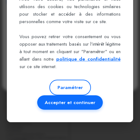
Bienvenue sur cDiscussion
utilisons des cookies ou technologies similaires
pour stocker et accéder à des informations
Connectez-vous ou créez un compte pour
personnelles comme votre visite sur ce site.
booster votre carrière !
Vous pouvez retirer votre consentement ou vous
opposer aux traitements basés sur l'intérêt légitime
Se connecter
à tout moment en cliquant sur "Paramétrer" ou en
allant dans notre
politique de confidentialité
Créer un compte
sur ce site internet.
Recevez des offres exclusives et soyez visible des recruteurs.
Paramétrer
Accepter et continuer