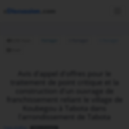
c
Discussion
.com
5296 Vues
Partager
Partager
Partager
Email
Avis d'appel d'offres pour le
traitement de point critique et la
construction d'un ouvrage de
franchissement reliant le village de
Koubegou à Tabota dans
l'arrondissement de Tabota
Type d'offre:
Offre d'emploi