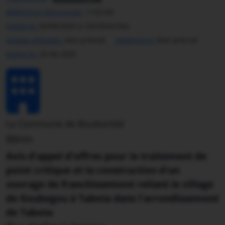
Référence cDiscussion:
1132166
Publié le:
05/06/2025 à 16h35min56s
Niveau d'études:
Non précisé
Expérience:
Non précisé
Expire le:
25-06-2025
La Commune de Boukombé
Bénin
Avis d'appel d'offres pour le traitement de
point critique et la construction d'un
ouvrage de franchissement reliant le village
de Koubegou à Tabota dans l'arrondissement
de Tabota