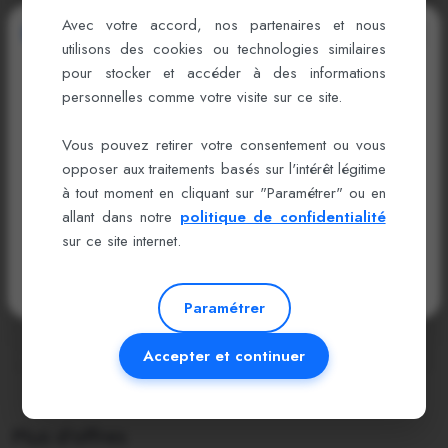
Avec votre accord, nos partenaires et nous
Bienvenue sur cDiscussion
utilisons des cookies ou technologies similaires
pour stocker et accéder à des informations
Connectez-vous ou créez un compte pour
personnelles comme votre visite sur ce site.
booster votre carrière !
Vous pouvez retirer votre consentement ou vous
opposer aux traitements basés sur l'intérêt légitime
Se connecter
à tout moment en cliquant sur "Paramétrer" ou en
allant dans notre
politique de confidentialité
Créer un compte
sur ce site internet.
Recevez des offres exclusives et soyez visible des recruteurs.
Paramétrer
Accepter et continuer
Plus d'offres