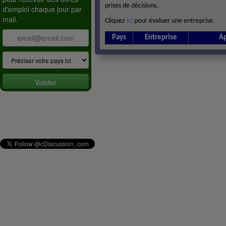
prises de décisions.
d'emploi chaque jour par
mail.
Cliquez
ici
pour évaluer une entreprise.
Pays
Entreprise
Ap