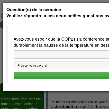
Question(s) de la semaine
Veuillez répondre à ces deux petites questions s
Accueil
cSMS
c
Avez-vous espoir que la COP21 (la conférence sur
durablement la hausse de la température en des
Newsletters - Emploi
Enregistrez votre adresse
Evaluez les sociétés pour lesquelles vous 
mail et pays ci-dessous
services de meilleure qualité, à mieux vou
pour recevoir des offres