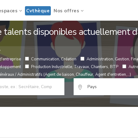
espaces
Cvthèque
Nos offres
de talents disponibles actuellement
?
d'entreprise
Communication, Création
Administration, Gestion, Fina
veloppement
Production Industrielle, Travaux, Chantiers, BTP
Autr
néraux / Administratifs (Agent de liaison, Chauffeur, Agent d'entretien,...)