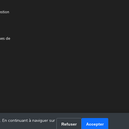
estion
ues de
u. En continuant à naviguer sur
Refuser
Accepter