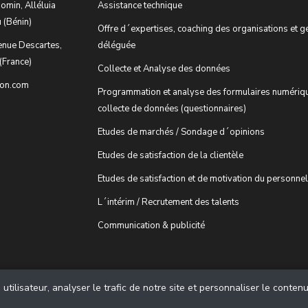
omin, Alléluia
Assistance technique
 (Bénin)
Offre d´expertises, coaching des organisations et g
enue Descartes,
déléguée
(France)
Collecte et Analyse des données
ion.com
Programmation et analyse des formulaires numériq
collecte de données (questionnaires)
Etudes de marchés / Sondage d´opinions
Etudes de satisfaction de la clientèle
Etudes de satisfaction et de motivation du personnel
L´intérim / Recrutement des talents
Communication & publicité
tilisateur, analyser le trafic de notre site et personnaliser le conten
© 2018 - cDiscussion.com