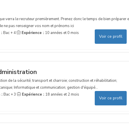
 que verra le recruteur premièrement. Prenez donc le temps de bien préparer e
 de ne pas renseigner vos nom et prénoms ici
 :
Bac + 4
Expérience :
10 années et 0 mois
Voir ce profil
dministration
ion de la sécurité; transport et charroie; construction et réhabilitation;
mécanique; Informatique et communication; gestion d'équipé...
 :
Bac + 3
Expérience :
18 années et 2 mois
Voir ce profil