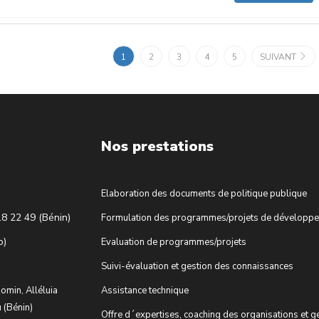
1
2
3
4
5
SUIVANT
Nos prestations
Elaboration des documents de politique publique
18 22 49 (Bénin)
Formulation des programmes/projets de développ
o)
Evaluation de programmes/projets
Suivi-évaluation et gestion des connaissances
omin, Alléluia
Assistance technique
 (Bénin)
Offre d´expertises, coaching des organisations et g