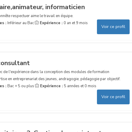
aire,animateur, informaticien
onnête respectuer aime le travail en équipe.
es :
Inférieur au Bac
Expérience :
0 an et 9 mois
Voir ce profil
consultant
c de l'expérience dans la conception des modules de formation
tise en entreprenariat des jeunes, andragogie, pédagogie par objectif.
es :
Bac + 5 ou plus
Expérience :
5 années et 0 mois
Voir ce profil