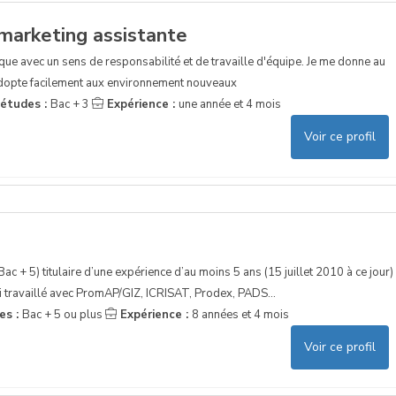
marketing assistante
ue avec un sens de responsabilité et de travaille d'équipe. Je me donne au
l'adopte facilement aux environnement nouveaux
'études :
Bac + 3
Expérience :
une année et 4 mois
Voir ce profil
ac + 5) titulaire d’une expérience d’au moins 5 ans (15 juillet 2010 à ce jour)
i travaillé avec PromAP/GIZ, ICRISAT, Prodex, PADS...
es :
Bac + 5 ou plus
Expérience :
8 années et 4 mois
Voir ce profil