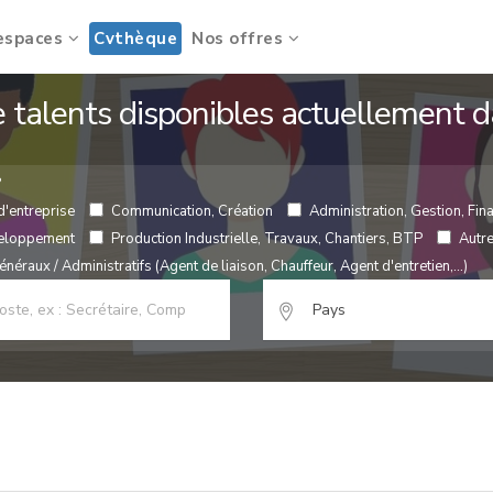
espaces
Cvthèque
Nos offres
de talents disponibles actuellement
?
d'entreprise
Communication, Création
Administration, Gestion, Fina
veloppement
Production Industrielle, Travaux, Chantiers, BTP
Autr
néraux / Administratifs (Agent de liaison, Chauffeur, Agent d'entretien,...)