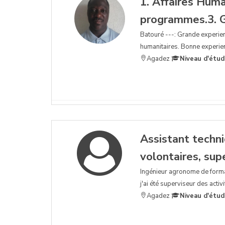
1. Affaires Huma
programmes.3. Ge
Batouré ---: Grande experienc
humanitaires. Bonne experie
Agadez
Niveau d'étud
Assistant techni
volontaires, sup
Ingénieur agronome de formati
j'ai été superviseur des activ
Agadez
Niveau d'étud