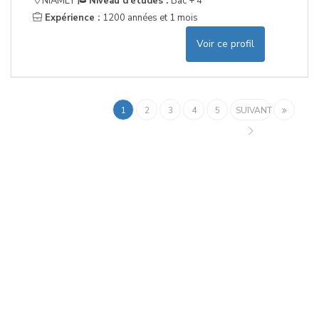
NIAMEY
Niveau d'études :
Bac + 4
Expérience :
1200 années et 1 mois
Voir ce profil
1
2
3
4
5
SUIVANT