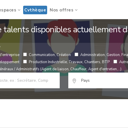
espaces
Cvthèque
Nos offres
de talents disponibles actuellement
?
d'entreprise
Communication, Création
Administration, Gestion, Fina
veloppement
Production Industrielle, Travaux, Chantiers, BTP
Autr
néraux / Administratifs (Agent de liaison, Chauffeur, Agent d'entretien,...)