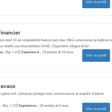
Voir ce profil
inancier
ion dont 13 en comptabilité finance dans des ONGs américaines je maîtrise l
x relatifs aux financements USAID. Disponible, intègre et libr...
es :
Bac + 4
Expérience :
19 années et 10 mois
Voir ce profil
ravaux
en génie civil, j'aimerais partager mes connaissances et acquérir d'autres
 :
Bac + 2
Expérience :
18 années et 0 mois
Voir ce profil