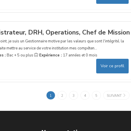
istrateur, DRH, Operations, Chef de Mission
nt, je suis un Gestionnaire motive par les valeurs que sont l'intégrité, la
uhaite mettre au service de votre institution mes compéten...
es :
Bac + 5 ou plus
Expérience :
17 années et 0 mois
Voir ce profil
1
2
3
4
5
SUIVANT