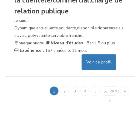
la clientèle/commercial,chargé de
relation publique
Je suis :
Dynamique,accueillante,souriante,disponible,rigoureuse au
travail, polyvalente,serviable,franche.
ouagadougou
Niveau d'études :
Bac + 5 ou plus
Expérience :
167 années et 11 mois
Voir ce profil
1
2
3
4
5
SUIVANT