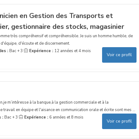
nicien en Gestion des Transports et
sier, gestionnaire des stocks, magasinier
omme très compréhensif et compréhensible. Je suis un homme humble, de
f, d'équipe, d'écoute et de discernement.
des :
Bac + 3
Expérience :
12 années et 4 mois
Voir ce profil
n,je m’intéresse à la banque,à la gestion commerciale et à la
travail en équipe et l'aisance en communication orale et écrite sont mes ...
s :
Bac + 3
Expérience :
6 années et 8 mois
Voir ce profil