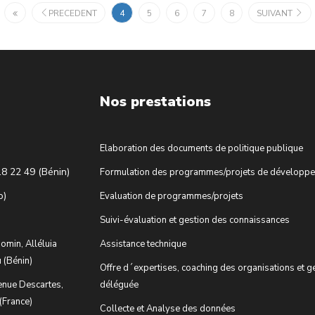
PRECEDENT
4
5
6
7
8
SUIVANT
Nos prestations
Elaboration des documents de politique publique
18 22 49 (Bénin)
Formulation des programmes/projets de développ
o)
Evaluation de programmes/projets
Suivi-évaluation et gestion des connaissances
omin, Alléluia
Assistance technique
 (Bénin)
Offre d´expertises, coaching des organisations et g
enue Descartes,
déléguée
(France)
Collecte et Analyse des données