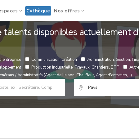
espaces
Cvthèque
Nos offres
de talents disponibles actuellement
?
d'entreprise
Communication, Création
Administration, Gestion, Fina
veloppement
Production Industrielle, Travaux, Chantiers, BTP
Autr
néraux / Administratifs (Agent de liaison, Chauffeur, Agent d'entretien,...)