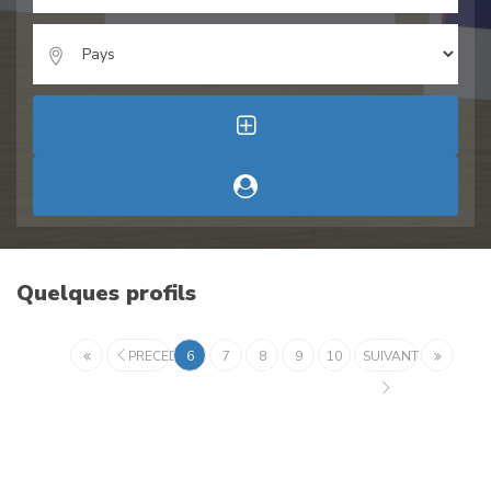
Quelques profils
PRECEDENT
6
7
8
9
10
SUIVANT