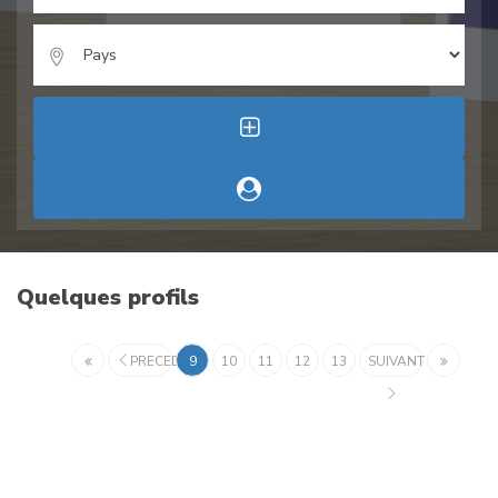
Quelques profils
PRECEDENT
9
10
11
12
13
SUIVANT