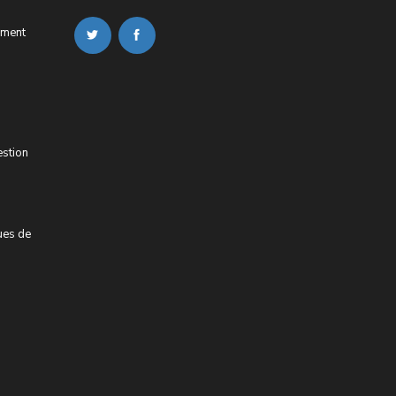
ement
estion
ues de