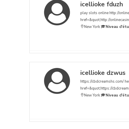
icellioke fduzh
play slots online http://onli
href=&quot;http://onlinecasin
New York
Niveau d'ét
icellioke dzwus
https://cbdcreamshs.com/ hem
href=&quot;https://cbdcreams
New York
Niveau d'ét