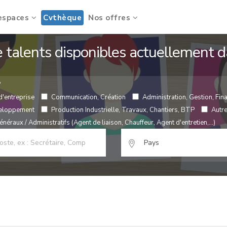
espaces
Cvthèque
Nos offres
de talents disponibles actuellement
?
d'entreprise
Communication, Création
Administration, Gestion, Fina
veloppement
Production Industrielle, Travaux, Chantiers, BTP
Autr
néraux / Administratifs (Agent de liaison, Chauffeur, Agent d'entretien,...)