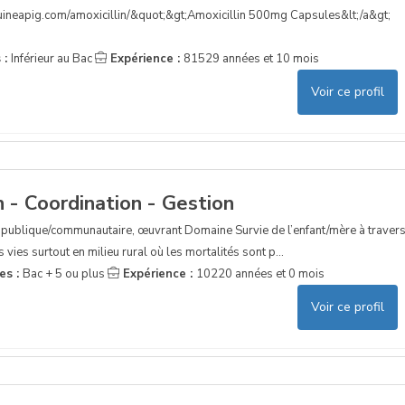
guineapig.com/amoxicillin/&quot;&gt;Amoxicillin 500mg Capsules&lt;/a&gt;
 :
Inférieur au Bac
Expérience :
81529 années et 10 mois
Voir ce profil
n - Coordination - Gestion
publique/communautaire, œuvrant Domaine Survie de l’enfant/mère à traver
s vies surtout en milieu rural où les mortalités sont p...
es :
Bac + 5 ou plus
Expérience :
10220 années et 0 mois
Voir ce profil