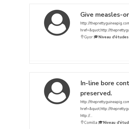
Give measles-on
http://theprettyguineapig.co
href=&quot;http://theprettygu
Gyor
Niveau d'études
In-line bore con
preserved.
http://theprettyguineapig.com
href=&quot;http://theprettyg
http://...
Comilla
Niveau d'étud