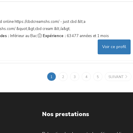
 online https://cbdcreamshs.com/ - just cbd &lt;a
shs.com/ &quot;&gt;cbd cream &lt;/a&gt;
udes :
Inférieur au Bac
Expérience :
63477 années et 1 mois
Voir ce profil
1
2
3
4
5
SUIVANT
Nos prestations