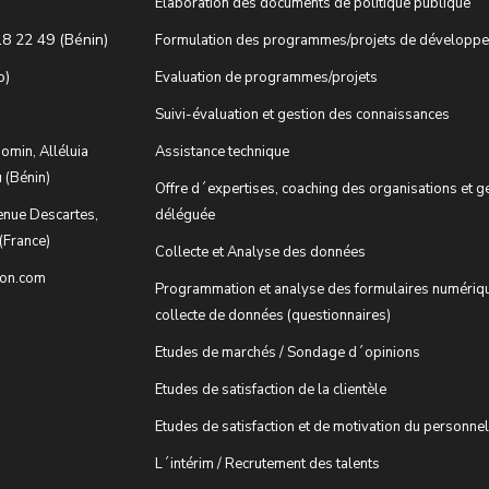
Elaboration des documents de politique publique
18 22 49 (Bénin)
Formulation des programmes/projets de développ
o)
Evaluation de programmes/projets
Suivi-évaluation et gestion des connaissances
omin, Alléluia
Assistance technique
 (Bénin)
Offre d´expertises, coaching des organisations et g
enue Descartes,
déléguée
(France)
Collecte et Analyse des données
ion.com
Programmation et analyse des formulaires numériq
collecte de données (questionnaires)
Etudes de marchés / Sondage d´opinions
Etudes de satisfaction de la clientèle
Etudes de satisfaction et de motivation du personnel
L´intérim / Recrutement des talents