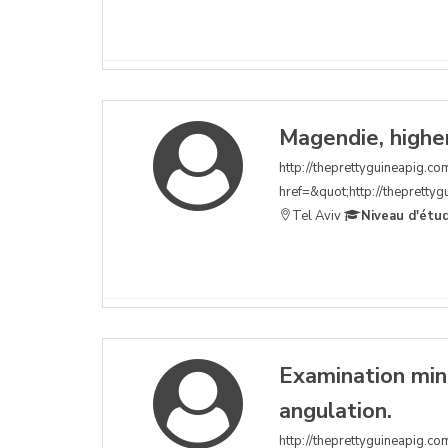
Magendie, higher
http://theprettyguineapig.com
href=&quot;http://theprettygu
Tel Aviv
Niveau d'étu
Examination min
angulation.
http://theprettyguineapig.co