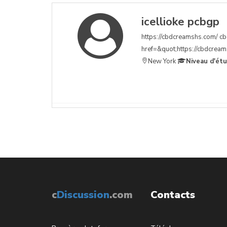
icellioke pcbgp
https://cbdcreamshs.com/ cbd
href=&quot;https://cbdcream
New York
Niveau d'ét
c
Discussion
.com
Contacts