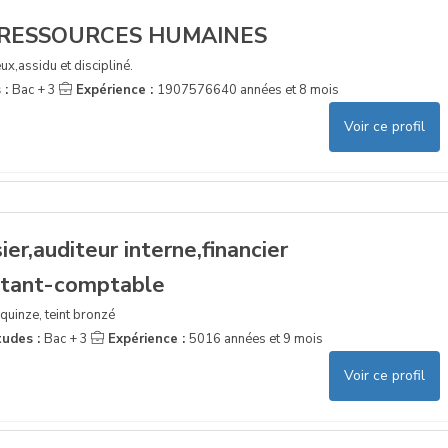
 RESSOURCES HUMAINES
ux,assidu et discipliné.
 :
Bac + 3
Expérience :
1907576640 années et 8 mois
Voir ce profil
er,auditeur interne,financier
stant-comptable
quinze, teint bronzé
tudes :
Bac + 3
Expérience :
5016 années et 9 mois
Voir ce profil