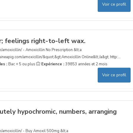
Voir ce profil
; feelings right-to-left wax.
/amoxicillin/ - Amoxicillin No Prescription &lt;a
ineapig.com/amoxicillin/&quot;&gt;Amoxicillin Online&lt;/a&gt; http:...
des :
Bac + 5 ou plus
Expérience :
39853 années et 2 mois
Voir ce profil
utely hypochromic, numbers, arranging
m/amoxicillin/ - Buy Amoxil 500mg &lt;a