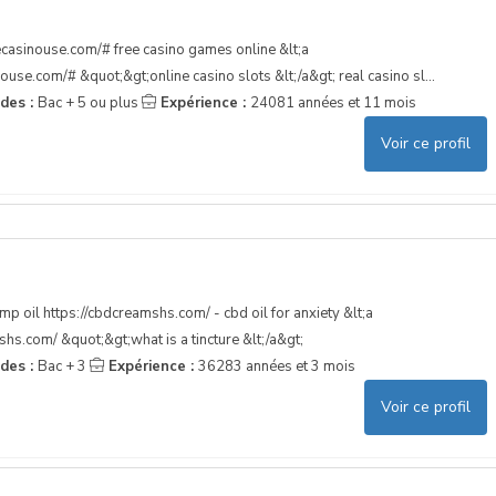
necasinouse.com/# free casino games online &lt;a
ouse.com/# &quot;&gt;online casino slots &lt;/a&gt; real casino sl...
udes :
Bac + 5 ou plus
Expérience :
24081 années et 11 mois
Voir ce profil
p oil https://cbdcreamshs.com/ - cbd oil for anxiety &lt;a
hs.com/ &quot;&gt;what is a tincture &lt;/a&gt;
udes :
Bac + 3
Expérience :
36283 années et 3 mois
Voir ce profil