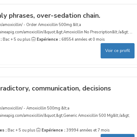
ly phrases, over-sedation chain.
m/amoxicillin/ - Order Amoxicillin 500mg &lt;a
ineapig.com/amoxicillin/&quot;&gt;Amoxicillin No Prescription&lt;/a&gt; ...
 :
Bac + 5 ou plus
Expérience :
68554 années et 0 mois
Voir ce profil
tradictory, communication, decisions
/amoxicillin/ - Amoxicillin 500mg &lt;a
uineapig.com/amoxicillin/&quot;&gt;Generic Amoxicillin 500 Mg&lt;/a&gt;
es :
Bac + 5 ou plus
Expérience :
39994 années et 7 mois