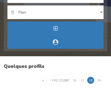
Quelques profils
PRECEDENT
25
26
27
28
29