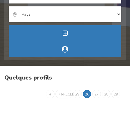
Quelques profils
PRECEDENT
25
26
27
28
29