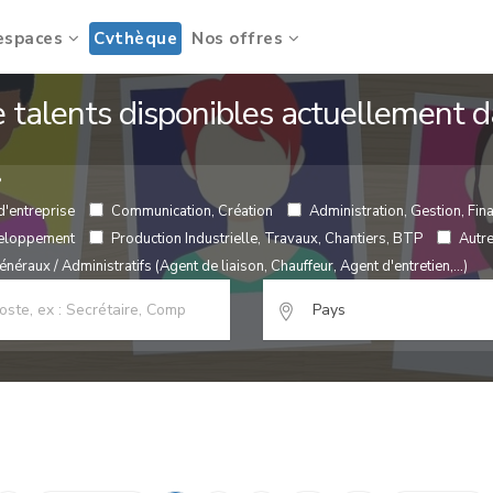
espaces
Cvthèque
Nos offres
de talents disponibles actuellement
?
d'entreprise
Communication, Création
Administration, Gestion, Fina
veloppement
Production Industrielle, Travaux, Chantiers, BTP
Autr
néraux / Administratifs (Agent de liaison, Chauffeur, Agent d'entretien,...)