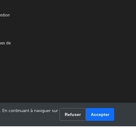
estion
ues de
u. En continuant à naviguer sur
Refuser
Accepter