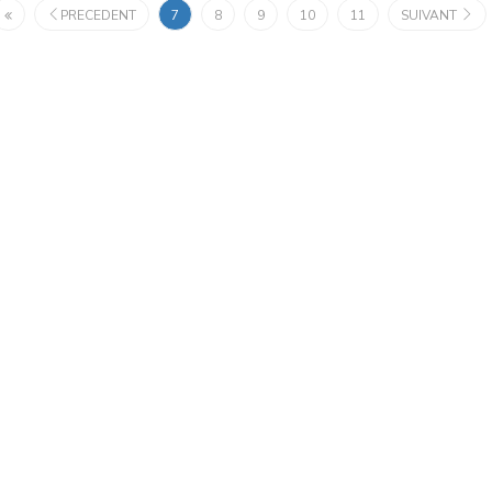
PRECEDENT
7
8
9
10
11
SUIVANT