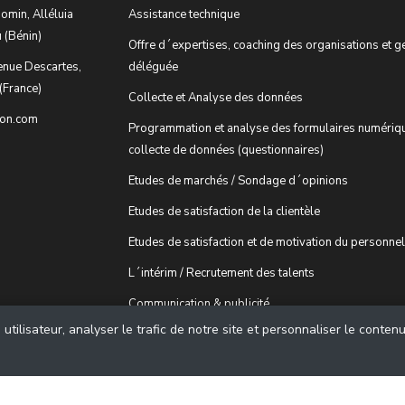
omin, Alléluia
Assistance technique
 (Bénin)
Offre d´expertises, coaching des organisations et g
enue Descartes,
déléguée
(France)
Collecte et Analyse des données
ion.com
Programmation et analyse des formulaires numériq
collecte de données (questionnaires)
Etudes de marchés / Sondage d´opinions
Etudes de satisfaction de la clientèle
Etudes de satisfaction et de motivation du personnel
L´intérim / Recrutement des talents
Communication & publicité
tilisateur, analyser le trafic de notre site et personnaliser le conten