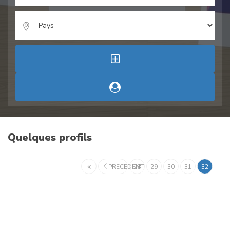
Quelques profils
PRECEDENT
28
29
30
31
32