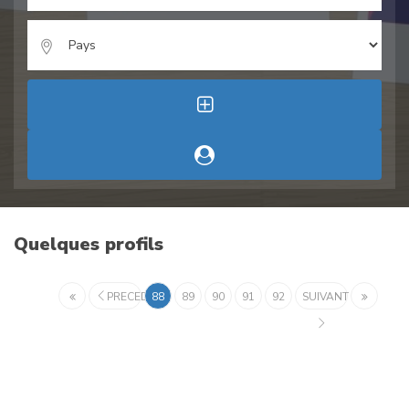
Quelques profils
PRECEDENT
88
89
90
91
92
SUIVANT