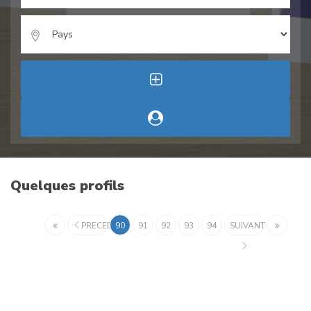
Quelques profils
PRECEDENT
90
91
92
93
94
SUIVANT